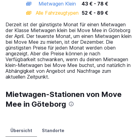
Mietwagen Klein
43 € - 78 €
displaying
categories.
Alle Fahrzeugtypen
52 € - 89 €
Range:
14
Derzeit ist der günstigste Monat für einen Mietwagen
categories.
der Klasse Mietwagen klein bei Move Mee in Göteborg
The
der April. Der teuerste Monat, um einen Mietwagen klein
chart
bei Move Mee zu mieten, ist der Dezember. Die
has
günstigsten Preise für jeden Monat werden oben
1
angezeigt. Aber die Preise können je nach
Y
Verfügbarkeit schwanken, wenn du deinen Mietwagen
axis
klein-Mietwagen bei Move Mee buchst, und natürlich in
displaying
Abhängigkeit von Angebot und Nachfrage zum
values.
aktuellen Zeitpunkt.
Range:
0
to
Mietwagen-Stationen von Move
120.
Mee in Göteborg
Übersicht
Standorte