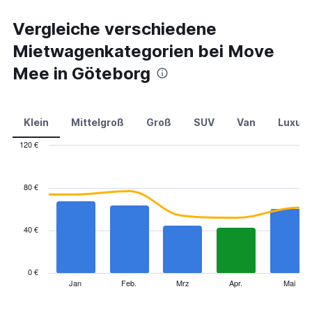
Vergleiche verschiedene
Mietwagenkategorien bei Move
Mee in Göteborg
Klein
Mittelgroß
Groß
SUV
Van
Luxus
120 €
Combination
Chart
graphic.
chart
with
80 €
2
data
series.
40 €
The
chart
has
0 €
1
Jan
Feb.
Mrz
Apr.
Mai
End
of
X
interactive
axis
chart