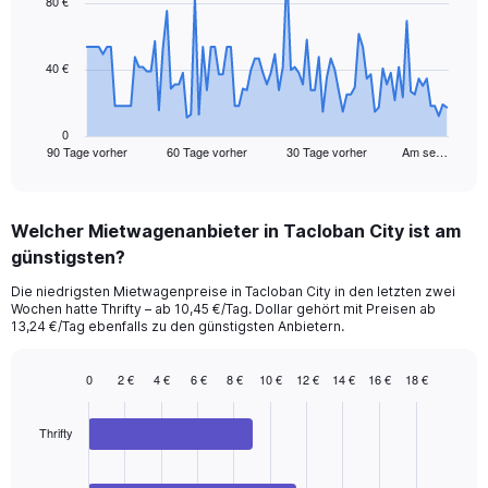
80 €
data
points.
40 €
The
chart
has
1
0
90 Tage vorher
60 Tage vorher
30 Tage vorher
Am se…
X
End
of
axis
interactive
displaying
chart
categories.
Welcher Mietwagenanbieter in Tacloban City ist am
Range:
günstigsten?
91
categories.
Die niedrigsten Mietwagenpreise in Tacloban City in den letzten zwei
The
Wochen hatte Thrifty – ab 10,45 €/Tag. Dollar gehört mit Preisen ab
chart
13,24 €/Tag ebenfalls zu den günstigsten Anbietern.
has
1
0
2 €
4 €
6 €
8 €
10 €
12 €
14 €
16 €
18 €
Y
Bar
Chart
axis
graphic.
chart
displaying
with
Thrifty
values.
3
Range:
bars.
0