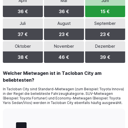
April
Mai
Juni
36 €
36 €
15 €
Juli
August
September
37 €
23 €
23 €
Oktober
November
Dezember
38 €
46 €
39 €
Welcher Mietwagen ist in Tacloban City am
beliebtesten?
In Tacloban City sind Standard-Mietwagen (zum Beispiel: Toyota Innova)
in der Regel die beliebteste Fahrzeugkategorie. SUV-Mietwagen
(Beispiel: Toyota Fortuner) und Economy-Mietwagen (Beispiel: Toyota
Yaris Sedan/Vios) werden in Tacloban City ebenfalls häufig ausgewählt.
Bar
Chart
graphic.
chart