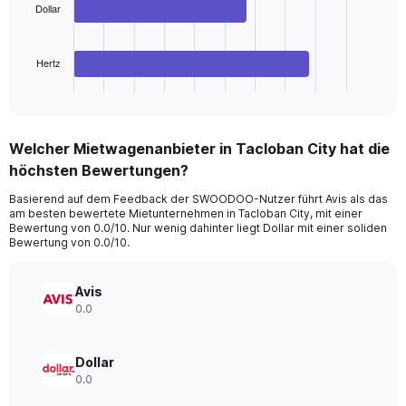
Dollar
to
The
120.
chart
has
Hertz
1
X
End
of
axis
interactive
displaying
chart
categories.
Welcher Mietwagenanbieter in Tacloban City hat die
Range:
höchsten Bewertungen?
3
categories.
Basierend auf dem Feedback der SWOODOO-Nutzer führt Avis als das
The
am besten bewertete Mietunternehmen in Tacloban City, mit einer
chart
Bewertung von 0.0/10. Nur wenig dahinter liegt Dollar mit einer soliden
has
Bewertung von 0.0/10.
1
Y
axis
Avis
displaying
0.0
values.
Range:
0
Dollar
to
0.0
18.