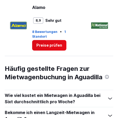
displaying
values.
Alamo
Na
Range:
0
to
Sehr gut
8,9
60.
•
8 Bewertungen
1
Standort
1 
Preise prüfen
Häufig gestellte Fragen zur
Mietwagenbuchung in Aguadilla
Wie viel kostet ein Mietwagen in Aguadilla bei
Sixt durchschnittlich pro Woche?
Bekomme ich einen Langzeit-Mietwagen in