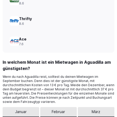
to
8.6
24.
Thrifty
8.6
Ace
7.6
In welchem Monat ist ein Mietwagen in Aguadilla am
günstigsten?
Wenn du nach Aguadilla reist, solltest du deinen Mietwagen im
September buchen. Denn dies ist der günstigste Monat, mit
durchschnittlichen Kosten von 13 € pro Tag. Meide den Dezember, wenn
dein Budget begrenzt ist – dieser Monat ist mit durchschnittlich 37 € pro
Tag am teuersten. Die Preisentwicklungen für die einzelnen Monate sind
unten aufgeführt. Die Preise können je nach Zeitpunkt und Buchungsart
sowie dem Fahrzeugtyp variieren.
Januar
Februar
März