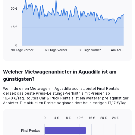
graphic.
with
91
30 €
data
points.
15 €
The
chart
has
1
0
90 Tage vorher
60 Tage vorher
30 Tage vorher
Am sel…
X
End
of
axis
interactive
displaying
chart
categories.
Welcher Mietwagenanbieter in Aguadilla ist am
Range:
günstigsten?
91
categories.
Wenn du einen Mietwagen in Aguadilla buchst, bietet Final Rentals
The
derzeit das beste Preis-Leistungs-Verhältnis mit Preisen ab
chart
16,40 €/Tag. Routes Car & Truck Rentals ist ein weiterer preisgünstiger
has
Anbieter. Die aktuellen Preise beginnen dort bei niedrigen 17,17 €/Tag.
1
Y
0
4 €
8 €
12 €
16 €
20 €
24 €
axis
Bar
Chart
displaying
graphic.
chart
values.
Final Rentals
with