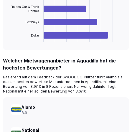
Range:
4
bars.
0
Routes Car & Truck
Rentals
to
The
45.
FlexWays
chart
has
1
Dollar
X
End
of
axis
interactive
displaying
chart
categories.
Welcher Mietwagenanbieter in Aguadilla hat die
Range:
höchsten Bewertungen?
4
categories.
Basierend auf dem Feedback der SWOODOO-Nutzer führt Alamo als
The
das am besten bewertete Mietunternehmen in Aguadilla, mit einer
chart
Bewertung von 8.9/10 in 8 Rezensionen. Nur wenig dahinter liegt
has
National mit einer soliden Bewertung von 8.6/10.
1
Y
axis
Alamo
displaying
8.9
values.
Range:
0
National