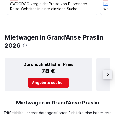
SWOODOO vergleicht Preise von Dutzenden
Lass d
Reise-Websites in einer einzigen Suche.
werden
Mietwagen in Grand'Anse Praslin
2026
Durchschnittlicher Preis
Be
78 €
Angebote suchen
Mietwagen in Grand'Anse Praslin
Triff mithilfe unserer datengestützten Einblicke eine informierte