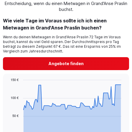
Entscheidung, wenn du einen Mietwagen in Grand'Anse Praslin
buchst.
Wie viele Tage im Voraus sollte ich ich einen
Mietwagen in Grand'Anse Praslin buchen?
Wenn du deinen Mietwagen in Grand'Anse Praslin 72 Tage im Voraus
buchst, kannst du viel Geld sparen. Der Durchschnittspreis pro Tag
beträgt zu diesem Zeitpunkt 67 €. Das ist eine Ersparnis von 25% im
Vergleich zum Jahresdurchschnitt.
Angebote finden
150 €
Chart
Chart
graphic.
with
91
100 €
data
points.
50 €
The
chart
has