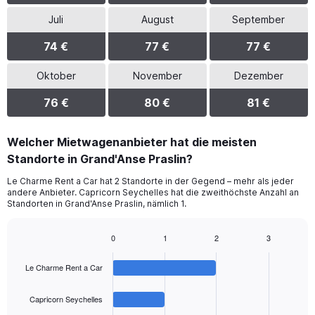
Juli
August
September
74 €
77 €
77 €
Oktober
November
Dezember
76 €
80 €
81 €
Welcher Mietwagenanbieter hat die meisten
Standorte in Grand'Anse Praslin?
Le Charme Rent a Car hat 2 Standorte in der Gegend – mehr als jeder
andere Anbieter. Capricorn Seychelles hat die zweithöchste Anzahl an
Standorten in Grand'Anse Praslin, nämlich 1.
0
1
2
3
Bar
Chart
graphic.
chart
Le Charme Rent a Car
with
4
bars.
Capricorn Seychelles