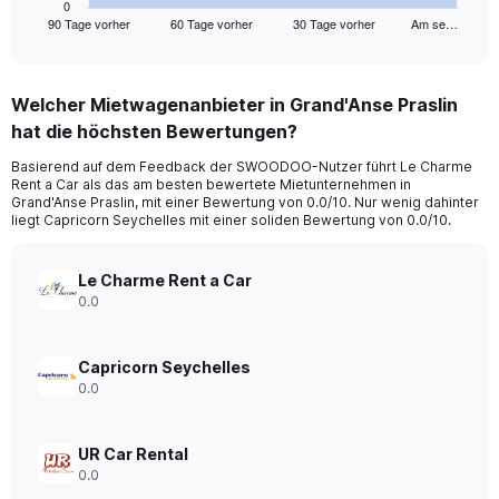
1
0
90 Tage vorher
60 Tage vorher
30 Tage vorher
Am se…
X
End
of
axis
interactive
displaying
chart
categories.
Welcher Mietwagenanbieter in Grand'Anse Praslin
Range:
hat die höchsten Bewertungen?
91
categories.
Basierend auf dem Feedback der SWOODOO-Nutzer führt Le Charme
The
Rent a Car als das am besten bewertete Mietunternehmen in
chart
Grand'Anse Praslin, mit einer Bewertung von 0.0/10. Nur wenig dahinter
has
liegt Capricorn Seychelles mit einer soliden Bewertung von 0.0/10.
1
Y
axis
Le Charme Rent a Car
displaying
0.0
values.
Range:
0
Capricorn Seychelles
to
0.0
150.
UR Car Rental
0.0