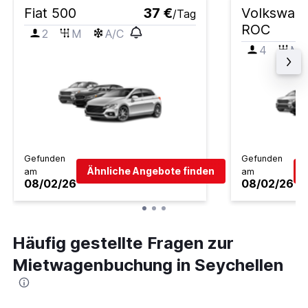
Fiat 500
37 €
Volkswage
/Tag
ROC
2
M
A/C
4
M
Gefunden
Gefunden
Ähnliche Angebote finden
am
am
08/02/26
08/02/26
Häufig gestellte Fragen zur
Mietwagenbuchung in Seychellen