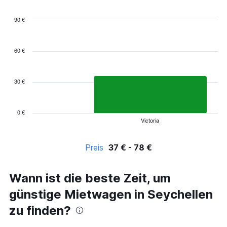
90 €
Bar
Chart
graphic.
chart
with
60 €
4
bars.
30 €
The
chart
has
1
0 €
Victoria
X
End
of
axis
interactive
displaying
chart
Preis
37 € - 78 €
categories.
Range:
4
Wann ist die beste Zeit, um
categories.
The
günstige Mietwagen in Seychellen
chart
has
zu finden?
1