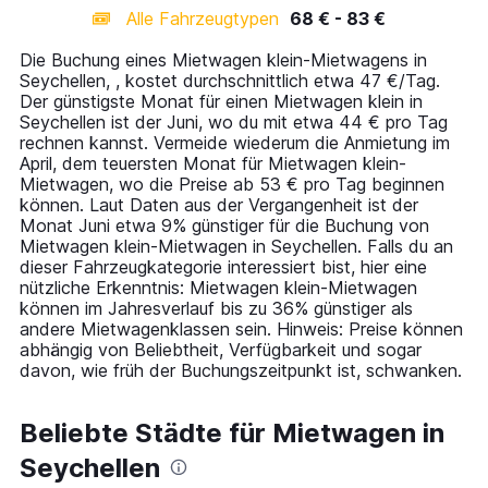
categories.
Alle Fahrzeugtypen
68 € - 83 €
Range:
14
Die Buchung eines Mietwagen klein-Mietwagens in
categories.
Seychellen, , kostet durchschnittlich etwa 47 €/Tag.
The
Der günstigste Monat für einen Mietwagen klein in
chart
Seychellen ist der Juni, wo du mit etwa 44 € pro Tag
has
rechnen kannst. Vermeide wiederum die Anmietung im
1
April, dem teuersten Monat für Mietwagen klein-
Y
Mietwagen, wo die Preise ab 53 € pro Tag beginnen
axis
können. Laut Daten aus der Vergangenheit ist der
displaying
Monat Juni etwa 9% günstiger für die Buchung von
values.
Mietwagen klein-Mietwagen in Seychellen. Falls du an
Range:
dieser Fahrzeugkategorie interessiert bist, hier eine
0
nützliche Erkenntnis: Mietwagen klein-Mietwagen
to
können im Jahresverlauf bis zu 36% günstiger als
90.
andere Mietwagenklassen sein. Hinweis: Preise können
abhängig von Beliebtheit, Verfügbarkeit und sogar
davon, wie früh der Buchungszeitpunkt ist, schwanken.
Beliebte Städte für Mietwagen in
Seychellen