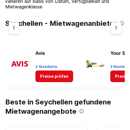
variieren auf Basis von Datum, Verfügbarkeit und
Mietwagenklasse
Seychellen - Mietwagenanbieter
Avis
Your Sa
2 Standorte
3 Standort
Preise prüfen
Preise
Beste in Seychellen gefundene
Mietwagenangebote