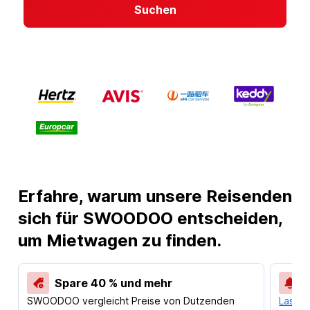
Suchen
Erfahre, warum unsere Reisenden
sich für SWOODOO entscheiden,
um Mietwagen zu finden.
Spare 40 % und mehr
SWOODOO vergleicht Preise von Dutzenden
Lass d