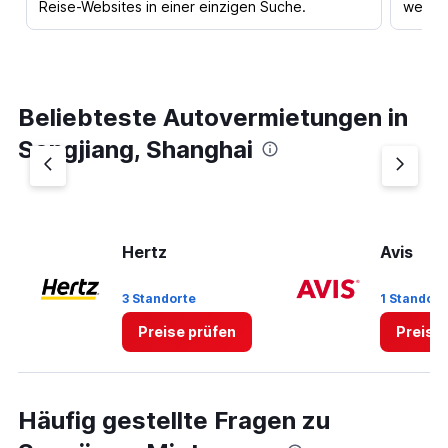
Reise-Websites in einer einzigen Suche.
werden
Beliebteste Autovermietungen in
Songjiang, Shanghai
Hertz
Avis
3 Standorte
1 Standort
Preise prüfen
Preise
Häufig gestellte Fragen zu