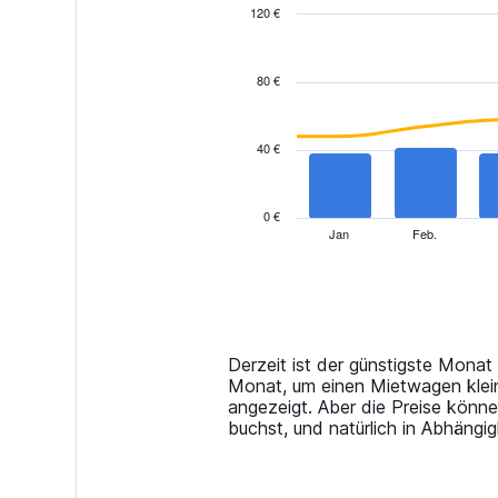
120 €
Combination
Chart
graphic.
chart
with
80 €
2
data
series.
40 €
The
chart
has
0 €
1
Jan
Feb.
End
of
X
interactive
axis
chart
displaying
categories.
Range:
14
Derzeit ist der günstigste Monat
categories.
Monat, um einen Mietwagen klein
The
angezeigt. Aber die Preise kön
chart
buchst, und natürlich in Abhängi
has
1
Y