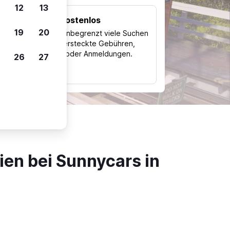
12
13
Kostenlos
Trips
19
20
Nutze unbegrenzt viele Suchen
ohne versteckte Gebühren,
ch
Kosten oder Anmeldungen.
26
27
typ
en bei Sunnycars in