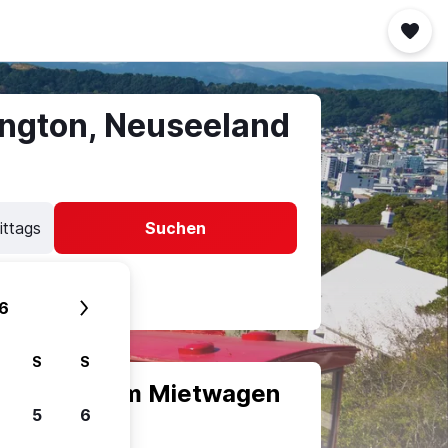
ington, Neuseeland
ittags
Suchen
6
S
S
scheiden, um Mietwagen
5
6