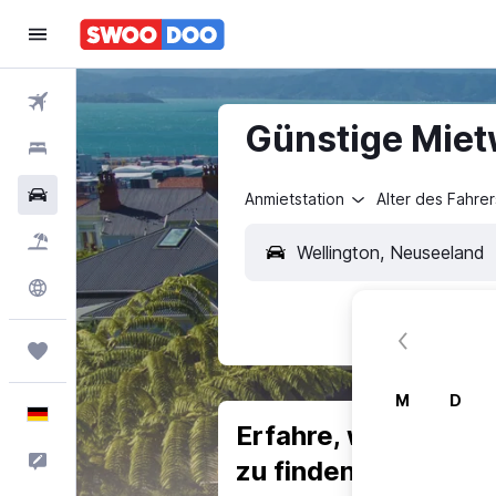
Flüge
Günstige Miet
Hotels
Mietwagen
Anmietstation
Alter des Fahrer
Pauschalreisen
Explore
Trips
M
D
Deutsch
Erfahre, warum uns
Feedback
zu finden.