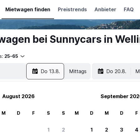
Mietwagen finden
Preistrends
Anbieter
FAQ
wagen bei Sunnycars in Well
s:
25-65
Do 13.8.
Mittags
Do 20.8.
M
August 2026
September 202
M
D
F
S
S
M
D
M
D
F
ere Reisenden sich für SWOODOO ent
1
2
1
2
3
4