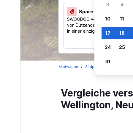
3
4
Spare 40 % und mehr
10
11
SWOODOO vergleicht Preise
von Dutzenden Reise-Websites
in einer einzigen Suche.
17
18
24
25
31
Mietwagen
Südpazifik
Neuseeland
Vergleiche ver
Wellington, Ne