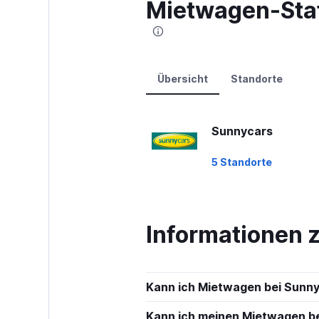
Mietwagen-Stat
axis
displaying
values.
Range:
0
to
Übersicht
Standorte
120.
Sunnycars
5 Standorte
Informationen 
Kann ich Mietwagen bei Sunny
Kann ich meinen Mietwagen bei