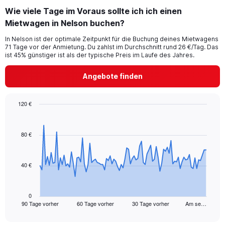
Wie viele Tage im Voraus sollte ich ich einen
Mietwagen in Nelson buchen?
In Nelson ist der optimale Zeitpunkt für die Buchung deines Mietwagens
71 Tage vor der Anmietung. Du zahlst im Durchschnitt rund 26 €/Tag. Das
ist 45% günstiger ist als der typische Preis im Laufe des Jahres.
Angebote finden
120 €
Chart
Chart
graphic.
with
91
80 €
data
points.
40 €
The
chart
has
1
0
90 Tage vorher
60 Tage vorher
30 Tage vorher
Am se…
X
End
of
axis
interactive
displaying
chart