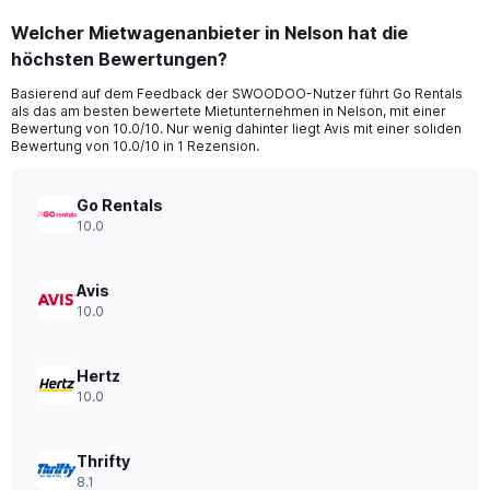
categories.
Welcher Mietwagenanbieter in Nelson hat die
Range:
höchsten Bewertungen?
91
categories.
Basierend auf dem Feedback der SWOODOO-Nutzer führt Go Rentals
The
als das am besten bewertete Mietunternehmen in Nelson, mit einer
chart
Bewertung von 10.0/10. Nur wenig dahinter liegt Avis mit einer soliden
has
Bewertung von 10.0/10 in 1 Rezension.
1
Y
axis
Go Rentals
displaying
10.0
values.
Range:
0
Avis
to
10.0
120.
Hertz
10.0
Thrifty
8.1