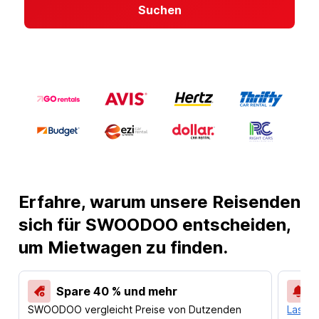
Suchen
Erfahre, warum unsere Reisenden
sich für SWOODOO entscheiden,
um Mietwagen zu finden.
Spare 40 % und mehr
SWOODOO vergleicht Preise von Dutzenden
Lass d