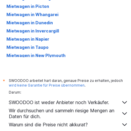
Mietwagen in Picton
Mietwagen in Whangarei
Mietwagen in Dunedin
Mietwagen in Invercargill
Mietwagen in Napier
Mietwagen in Taupo
Mietwagen in New Plymouth
Mietwagen in Greymouth
Mietwagen in Rotorua
Mietwagen in Blenheim
SWOODOO arbeitet hart daran, genaue Preise zu erhalten, jedoch
*
wird keine Garantie für Preise übernommen
.
Mietwagen in Kerikeri
Darum:
SWOODOO ist weder Anbieter noch Verkäufer.
Wir durchsuchen und sammeln riesige Mengen an
Daten für dich.
Warum sind die Preise nicht akkurat?