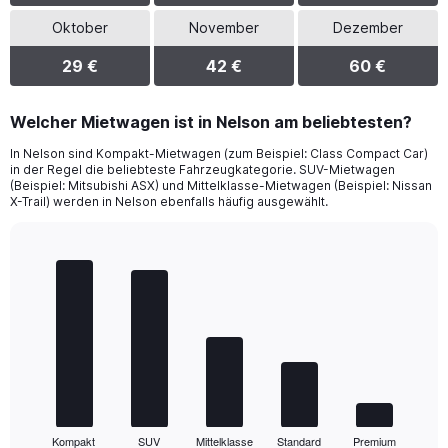
Oktober
November
Dezember
29 €
42 €
60 €
Welcher Mietwagen ist in Nelson am beliebtesten?
In Nelson sind Kompakt-Mietwagen (zum Beispiel: Class Compact Car)
in der Regel die beliebteste Fahrzeugkategorie. SUV-Mietwagen
(Beispiel: Mitsubishi ASX) und Mittelklasse-Mietwagen (Beispiel: Nissan
X-Trail) werden in Nelson ebenfalls häufig ausgewählt.
Bar
Chart
graphic.
chart
with
5
bars.
The
chart
has
1
Kompakt
SUV
Mittelklasse
Standard
Premium
X
End