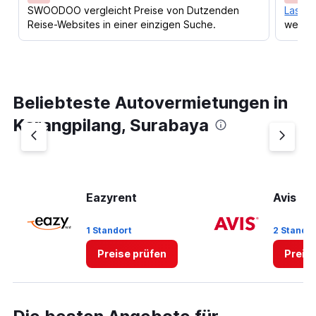
SWOODOO vergleicht Preise von Dutzenden
Lass d
Reise-Websites in einer einzigen Suche.
werden
Beliebteste Autovermietungen in
Karangpilang, Surabaya
Eazyrent
Avis
1 Standort
2 Stando
Preise prüfen
Preis