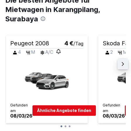
Die besten Angebote für
Mietwagen in Karangpilang,
Surabaya
Peugeot 2008
4 €
Skoda Fab
/Tag
4
M
A/C
2
M
Gefunden
Gefunden
Ähnliche Angebote finden
am
am
08/03/26
08/03/26