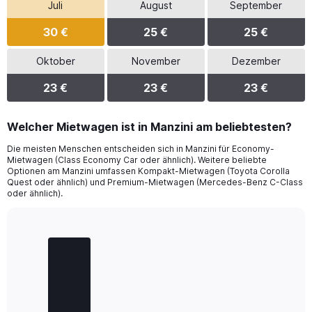
Juli
August
September
30 €
25 €
25 €
Oktober
November
Dezember
23 €
23 €
23 €
Welcher Mietwagen ist in Manzini am beliebtesten?
Die meisten Menschen entscheiden sich in Manzini für Economy-
Mietwagen (Class Economy Car oder ähnlich). Weitere beliebte
Optionen am Manzini umfassen Kompakt-Mietwagen (Toyota Corolla
Quest oder ähnlich) und Premium-Mietwagen (Mercedes-Benz C-Class
oder ähnlich).
Bar
Chart
graphic.
chart
with
3
bars.
The