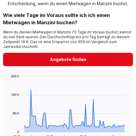
Entscheidung, wenn du einen Mietwagen in Manzini buchst.
Wie viele Tage im Voraus sollte ich ich einen
Mietwagen in Manzini buchen?
Wenn du deinen Mietwagen in Manzini 70 Tage im Voraus buchst, kannst
du viel Geld sparen. Der Durchschnittspreis pro Tag beträgt zu diesem
Zeitpunkt 16 €. Das ist eine Ersparnis von 45% im Vergleich zum
Jahresdurchschnitt.
Angebote finden
240 €
Chart
Chart
graphic.
with
91
160 €
data
points.
80 €
The
chart
has
1
0