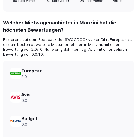
90 Tage vorher
60 Tage vorher
30 Tage vorher
Am se…
X
End
of
axis
interactive
displaying
chart
categories.
Welcher Mietwagenanbieter in Manzini hat die
Range:
höchsten Bewertungen?
91
categories.
Basierend auf dem Feedback der SWOODOO-Nutzer führt Europcar als
The
das am besten bewertete Mietunternehmen in Manzini, mit einer
chart
Bewertung von 2.0/10. Nur wenig dahinter liegt Avis mit einer soliden
has
Bewertung von 0.0/10.
1
Y
axis
Europcar
displaying
2.0
values.
Range:
0
Avis
to
0.0
240.
Budget
0.0