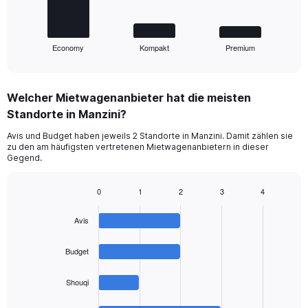
chart
has
1
Economy
Kompakt
Premium
X
End
of
axis
interactive
displaying
chart
categories.
Welcher Mietwagenanbieter hat die meisten
Range:
Standorte in Manzini?
3
categories.
Avis und Budget haben jeweils 2 Standorte in Manzini. Damit zählen sie
The
zu den am häufigsten vertretenen Mietwagenanbietern in dieser
chart
Gegend.
has
1
0
1
2
3
4
Y
Bar
Chart
axis
graphic.
chart
displaying
Avis
with
values.
4
Range:
bars.
Budget
0
to
The
Shouqi
90.
chart
has