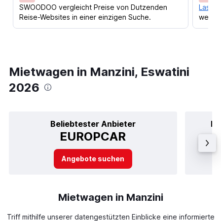
SWOODOO vergleicht Preise von Dutzenden
Lass d
Reise-Websites in einer einzigen Suche.
werden
Mietwagen in Manzini, Eswatini
2026
Beliebtester Anbieter
Be
EUROPCAR
Angebote suchen
Mietwagen in Manzini
Triff mithilfe unserer datengestützten Einblicke eine informierte