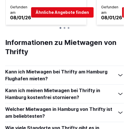
Gefunden
Gefunden
Ähnliche Angebote finden
Ä
am
am
08/01/26
08/01/26
Informationen zu Mietwagen von
Thrifty
Kann ich Mietwagen bei Thrifty am Hamburg
Flughafen mieten?
Kann ich meinen Mietwagen bei Thrifty in
Hamburg kostenfrei stornieren?
Welcher Mietwagen in Hamburg von Thrifty ist
am beliebtesten?
Wie viele Standorte von Thrifty gibt es in