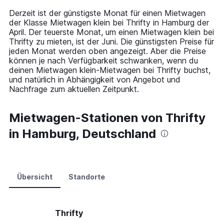
14
Derzeit ist der günstigste Monat für einen Mietwagen
categories.
der Klasse Mietwagen klein bei Thrifty in Hamburg der
The
April. Der teuerste Monat, um einen Mietwagen klein bei
chart
Thrifty zu mieten, ist der Juni. Die günstigsten Preise für
has
jeden Monat werden oben angezeigt. Aber die Preise
1
können je nach Verfügbarkeit schwanken, wenn du
Y
deinen Mietwagen klein-Mietwagen bei Thrifty buchst,
axis
und natürlich in Abhängigkeit von Angebot und
displaying
Nachfrage zum aktuellen Zeitpunkt.
values.
Range:
0
Mietwagen-Stationen von Thrifty
to
in Hamburg, Deutschland
120.
Übersicht
Standorte
Thrifty