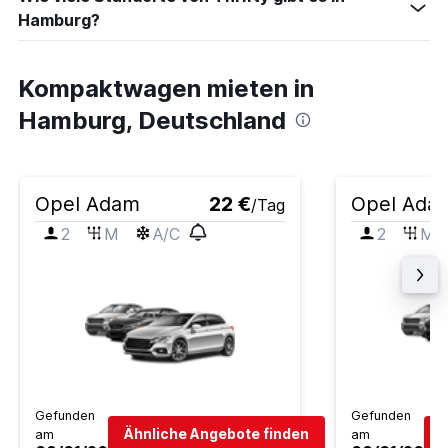
Hamburg?
Kompaktwagen mieten in
Hamburg, Deutschland
Opel Adam
22 €
Opel Ada
/Tag
2
M
A/C
2
M
Gefunden
Gefunden
Ähnliche Angebote finden
Ä
am
am