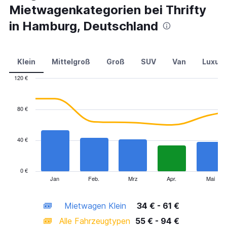
Mietwagenkategorien bei Thrifty
in Hamburg, Deutschland
Klein
Mittelgroß
Groß
SUV
Van
Luxus
120 €
Combination
Chart
graphic.
chart
with
80 €
2
data
series.
40 €
The
chart
has
0 €
1
Jan
Feb.
Mrz
Apr.
Mai
End
of
X
interactive
axis
chart
Mietwagen Klein
34 € - 61 €
displaying
categories.
Alle Fahrzeugtypen
55 € - 94 €
Range: