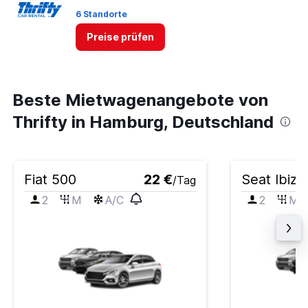
6 Standorte
Preise prüfen
Beste Mietwagenangebote von
Thrifty in Hamburg, Deutschland
Fiat 500
22 €
Seat Ibiza
/Tag
2
M
A/C
2
M