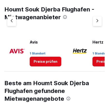
Houmt Souk Djerba Flughafen -
Mietwagenanbieter
Avis
Hertz
1 Standort
1 Standort
Preise prüfen
Preise
Beste am Houmt Souk Djerba
Flughafen gefundene
Mietwagenangebote