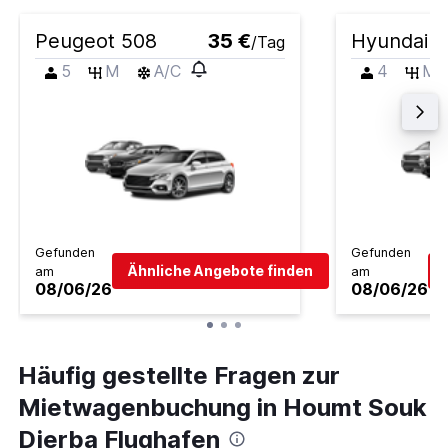
Peugeot 508
35 €
Hyundai I
/Tag
5
M
A/C
4
M
Gefunden
Gefunden
Ähnliche Angebote finden
am
am
08/06/26
08/06/26
Häufig gestellte Fragen zur
Mietwagenbuchung in Houmt Souk
Djerba Flughafen