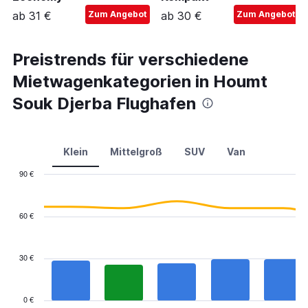
ab 31 €
Zum Angebot
ab 30 €
Zum Angebot
Preistrends für verschiedene
Mietwagenkategorien in Houmt
Souk Djerba Flughafen
Klein
Mittelgroß
SUV
Van
90 €
Combination
Chart
graphic.
chart
with
60 €
2
data
series.
30 €
The
chart
has
0 €