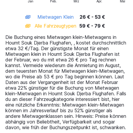
1
Jan
Feb.
Mrz
Apr.
Mai
End
of
X
interactive
axis
chart
Mietwagen Klein
26 € - 53 €
displaying
categories.
Alle Fahrzeugtypen
59 € - 79 €
Range:
14
Die Buchung eines Mietwagen klein-Mietwagens in
categories.
Houmt Souk Djerba Flughafen, , kostet durchschnittlich
The
etwa 32 €/Tag. Der günstigste Monat für einen
chart
Mietwagen klein in Houmt Souk Djerba Flughafen ist
has
der Februar, wo du mit etwa 26 € pro Tag rechnen
1
kannst. Vermeide wiederum die Anmietung im August,
Y
dem teuersten Monat für Mietwagen klein-Mietwagen,
axis
wo die Preise ab 53 € pro Tag beginnen können. Laut
displaying
Daten aus der Vergangenheit ist der Monat Februar
values.
etwa 22% günstiger für die Buchung von Mietwagen
Range:
klein-Mietwagen in Houmt Souk Djerba Flughafen. Falls
0
du an dieser Fahrzeugkategorie interessiert bist, hier
to
eine nützliche Erkenntnis: Mietwagen klein-Mietwagen
90.
können im Jahresverlauf bis zu 52% günstiger als
andere Mietwagenklassen sein. Hinweis: Preise können
abhängig von Beliebtheit, Verfügbarkeit und sogar
davon, wie früh der Buchungszeitpunkt ist, schwanken.