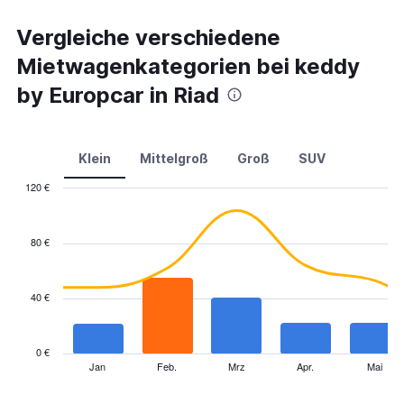
Vergleiche verschiedene
Mietwagenkategorien bei keddy
by Europcar in Riad
Klein
Mittelgroß
Groß
SUV
120 €
Combination
Chart
graphic.
chart
with
80 €
2
data
series.
40 €
The
chart
has
0 €
1
Jan
Feb.
Mrz
Apr.
Mai
End
of
X
interactive
axis
chart