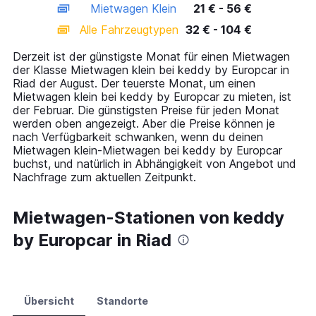
Mietwagen Klein
21 € - 56 €
displaying
categories.
Alle Fahrzeugtypen
32 € - 104 €
Range:
14
Derzeit ist der günstigste Monat für einen Mietwagen
categories.
der Klasse Mietwagen klein bei keddy by Europcar in
The
Riad der August. Der teuerste Monat, um einen
chart
Mietwagen klein bei keddy by Europcar zu mieten, ist
has
der Februar. Die günstigsten Preise für jeden Monat
1
werden oben angezeigt. Aber die Preise können je
Y
nach Verfügbarkeit schwanken, wenn du deinen
axis
Mietwagen klein-Mietwagen bei keddy by Europcar
displaying
buchst, und natürlich in Abhängigkeit von Angebot und
values.
Nachfrage zum aktuellen Zeitpunkt.
Range:
0
to
Mietwagen-Stationen von keddy
120.
by Europcar in Riad
Übersicht
Standorte