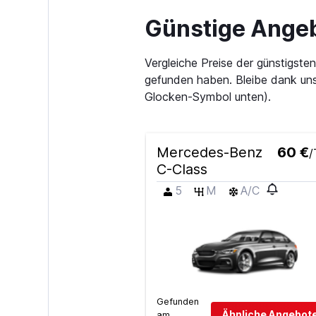
Günstige Angeb
Vergleiche Preise der günstigst
gefunden haben. Bleibe dank uns
Glocken-Symbol unten).
Mercedes-Benz
60 €
/
C-Class
5
M
A/C
Gefunden
Ähnliche Angebote
am