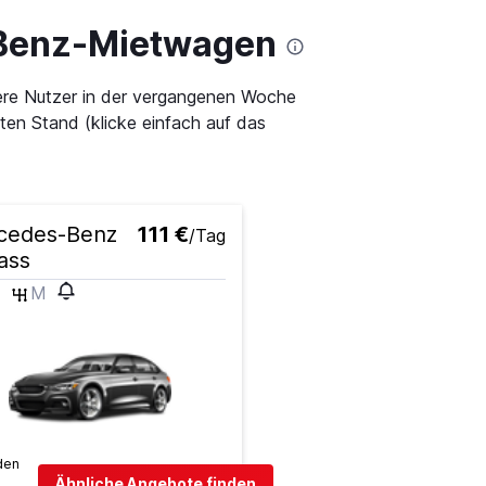
-Benz-Mietwagen
sere Nutzer in der vergangenen Woche
en Stand (klicke einfach auf das
cedes-Benz
111 €
/Tag
ass
M
den
Ähnliche Angebote finden