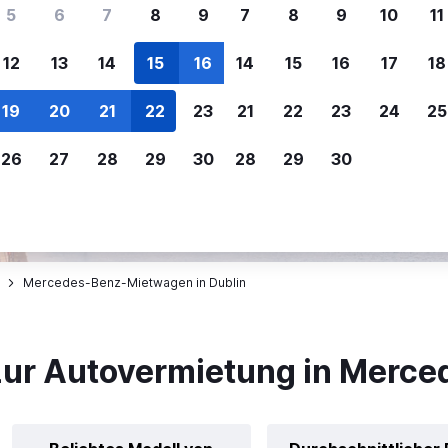
ere Reisenden sich für SWOODOO ent
5
6
7
8
9
7
8
9
10
11
12
13
14
15
16
14
15
16
17
18
Individuelle
Preisalarm
19
20
21
22
23
21
22
23
24
25
Anpassung von 
Lass dich benachrichtigen
,
Filtere deine
wenn Preise reduziert werden,
26
27
28
29
30
28
29
30
Mietwagenergebnisse na
um kein tolles Angebot zu
Anbieter, Preis, Fahrzeug
verpassen.
und mehr.
Mercedes-Benz-Mietwagen in Dublin
zur Autovermietung in Merc