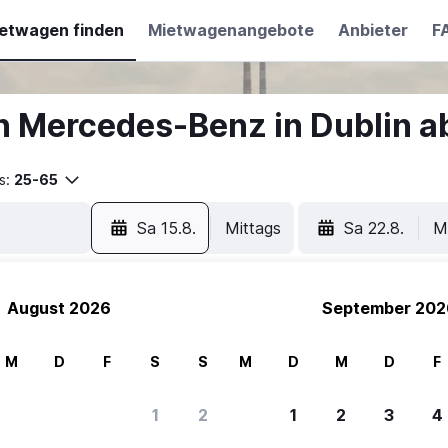
etwagen finden
Mietwagenangebote
Anbieter
F
 Mercedes-Benz in Dublin a
s:
25-65
Sa 15.8.
Mittags
Sa 22.8.
M
August 2026
September 202
M
D
F
S
S
M
D
M
D
F
1
2
1
2
3
4