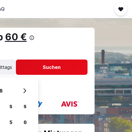
AQ
b
60 €
ittags
Suchen
6
S
S
5
6