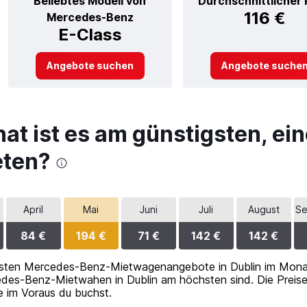
Beliebtes Modell von
Durchschnittlicher 
116 €
Mercedes-Benz
E-Class
Angebote suchen
Angebote suche
at ist es am günstigsten, e
eten?
April
Mai
Juni
Juli
August
Se
84 €
194 €
71 €
142 €
142 €
gsten Mercedes-Benz-Mietwagenangebote in Dublin im Mona
cedes-Benz-Mietwahen in Dublin am höchsten sind. Die Preise
 im Voraus du buchst.