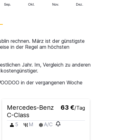
Sep.
Okt.
Nov.
Dez.
e
lin rechnen. März ist der günstigste
eise in der Regel am höchsten
stlichen Jahr. Im, Vergleich zu anderen
kostengünstiger.
 SWOODOO in der vergangenen Woche
Mercedes-Benz
63 €
/Tag
C-Class
5
M
A/C