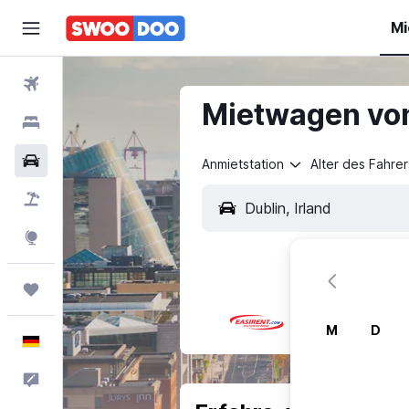
Mi
Flüge
Mietwagen von
Hotels
Mietwagen
Anmietstation
Alter des Fahrer
Pauschalreisen
Explore
Trips
M
D
Deutsch
Feedback