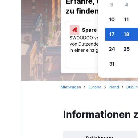
Erfahre, warum uns
3
4
zu finden.
10
11
Spare 40 % und mehr
17
18
SWOODOO vergleicht Preise
von Dutzenden Reise-Websites
24
25
in einer einzigen Suche.
31
Mietwagen
Europa
Irland
Dublin
Informationen 