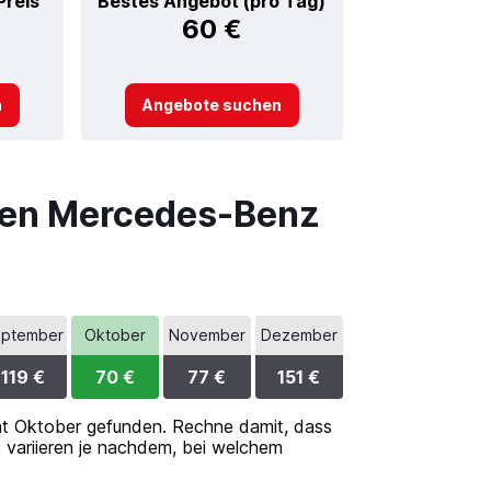
Preis
Bestes Angebot (pro Tag)
60 €
n
Angebote suchen
inen Mercedes-Benz
ptember
Oktober
November
Dezember
119 €
70 €
77 €
151 €
t Oktober gefunden. Rechne damit, dass
 variieren je nachdem, bei welchem