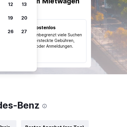
scheiden, um Mietwagen
12
13
19
20
Kostenlos
26
27
Trips
Nutze unbegrenzt viele Suchen
ohne versteckte Gebühren,
ch
Kosten oder Anmeldungen.
typ
edes-Benz