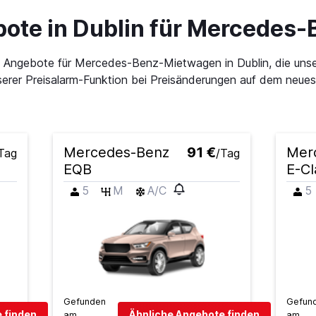
ote in Dublin für Mercedes
en Angebote für Mercedes-Benz-Mietwagen in Dublin, die un
erer Preisalarm-Funktion bei Preisänderungen auf dem neuest
Mercedes-Benz
91 €
Mer
Tag
/Tag
EQB
E-Cl
5
M
A/C
5
Gefunden
Gefun
 finden
Ähnliche Angebote finden
am
am