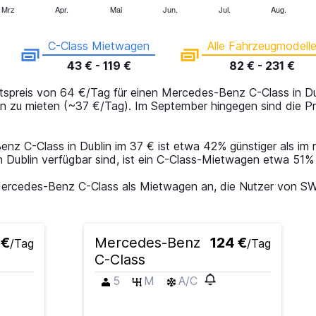
Mrz
Apr.
Mai
Jun.
Jul.
Aug.
C-Class Mietwagen
Alle Fahrzeugmodell
43 € - 119 €
82 € - 231 €
tspreis von 64 €/Tag für einen Mercedes-Benz C-Class in Dub
in zu mieten (~37 €/Tag). Im September hingegen sind die Pr
z C-Class in Dublin im 37 € ist etwa 42% günstiger als im re
 Dublin verfügbar sind, ist ein C-Class-Mietwagen etwa 51% 
r Mercedes-Benz C-Class als Mietwagen an, die Nutzer von
 €
Mercedes-Benz
124 €
/Tag
/Tag
C-Class
5
M
A/C