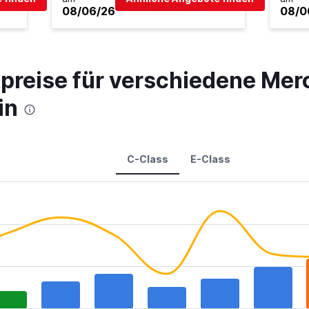
08/06/26
08/0
tpreise für verschiedene Me
in
C-Class
E-Class