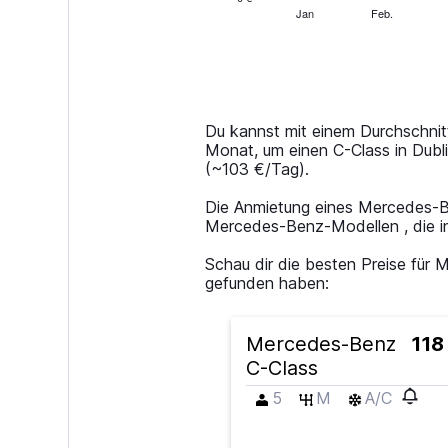
1
Jan
Feb.
End
of
X
interactive
axis
chart
displaying
categories.
Range:
14
Du kannst mit einem Durchschnit
categories.
Monat, um einen C-Class in Dubl
The
(~103 €/Tag).
chart
has
Die Anmietung eines Mercedes-Ben
1
Mercedes-Benz-Modellen , die in
Y
axis
Schau dir die besten Preise fü
displaying
gefunden haben:
values.
Range:
0
Mercedes-Benz
118
to
C-Class
300.
5
M
A/C