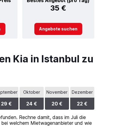
Preis
Bestes Angebot (pro Tag)
35 €
n
Angebote suchen
n Kia in Istanbul zu
ptember
Oktober
November
Dezember
29 €
24 €
20 €
22 €
unden. Rechne damit, dass im Juli die
em, bei welchem Mietwagenanbieter und wie