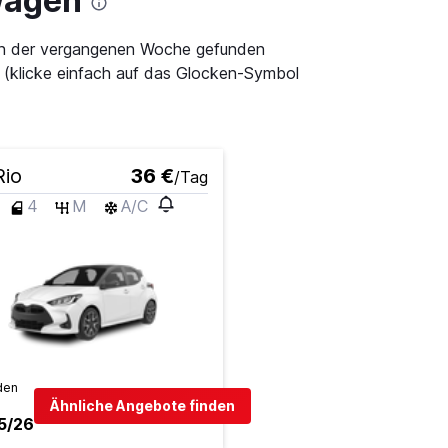
wagen
r in der vergangenen Woche gefunden
 (klicke einfach auf das Glocken-Symbol
Rio
36 €
/Tag
4
M
A/C
den
Ähnliche Angebote finden
5/26