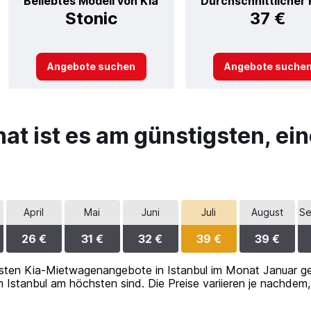
Beliebtes Modell von Kia
Durchschnittlicher 
Stonic
37 €
Angebote suchen
Angebote suche
t ist es am günstigsten, eine
April
Mai
Juni
Juli
August
Se
26 €
31 €
32 €
39 €
39 €
sten Kia-Mietwagenangebote in Istanbul im Monat Januar gef
n Istanbul am höchsten sind. Die Preise variieren je nachd