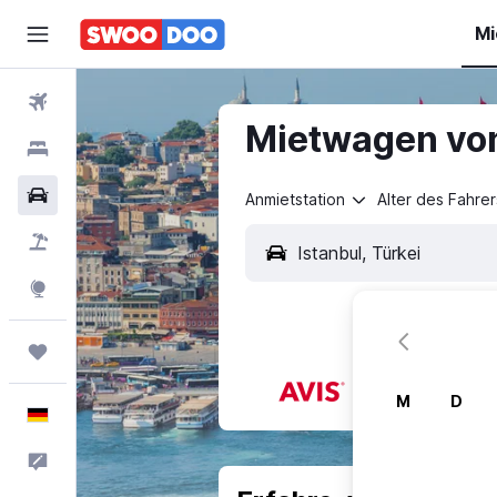
Mi
Flüge
Mietwagen von 
Hotels
Mietwagen
Anmietstation
Alter des Fahrer
Pauschalreisen
Explore
Trips
M
D
Deutsch
Feedback