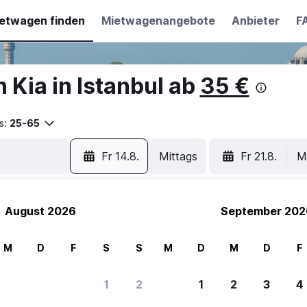
etwagen finden
Mietwagenangebote
Anbieter
F
Kia in Istanbul ab
35 €
s:
25-65
Fr 14.8.
Mittags
Fr 21.8.
M
August 2026
September 202
M
D
F
S
S
M
D
M
D
F
1
2
1
2
3
4