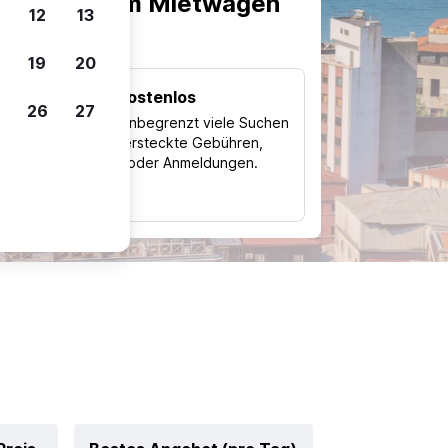
scheiden, um Mietwagen
12
13
19
20
Kostenlos
26
27
Trips
Nutze unbegrenzt viele Suchen
ohne versteckte Gebühren,
ch
Kosten oder Anmeldungen.
typ