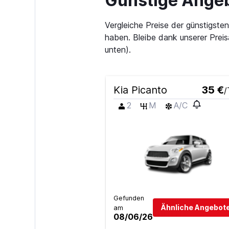
Günstige Angeb
Vergleiche Preise der günstigst
haben. Bleibe dank unserer Prei
unten).
Kia Picanto
35 €
/
2
M
A/C
Gefunden
Ähnliche Angebote
am
08/06/26