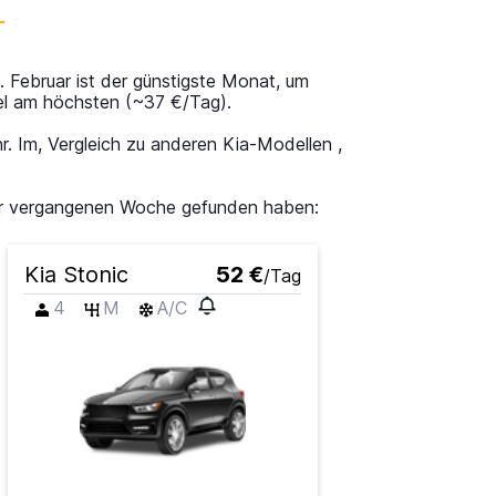
. Februar ist der günstigste Monat, um
gel am höchsten (~37 €/Tag).
hr. Im, Vergleich zu anderen Kia-Modellen ,
der vergangenen Woche gefunden haben:
Kia Stonic
52 €
/Tag
4
M
A/C