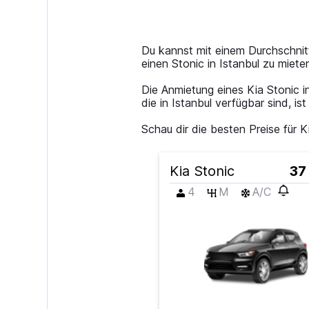
displaying
categories.
Range:
14
Du kannst mit einem Durchschnitt
categories.
einen Stonic in Istanbul zu miet
The
chart
Die Anmietung eines Kia Stonic in
has
die in Istanbul verfügbar sind, 
1
Y
Schau dir die besten Preise fü
axis
displaying
values.
Kia Stonic
37
Range:
0
4
M
A/C
to
60.