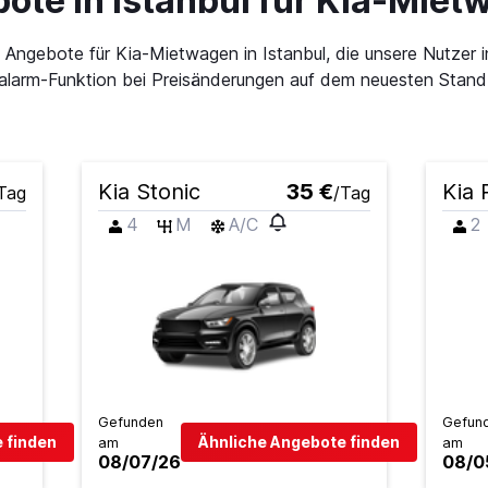
ote in Istanbul für Kia-Miet
en Angebote für Kia-Mietwagen in Istanbul, die unsere Nutze
salarm-Funktion bei Preisänderungen auf dem neuesten Stand
Kia Stonic
35 €
Kia 
Tag
/Tag
4
M
A/C
2
Gefunden
Gefun
 finden
Ähnliche Angebote finden
am
am
08/07/26
08/0