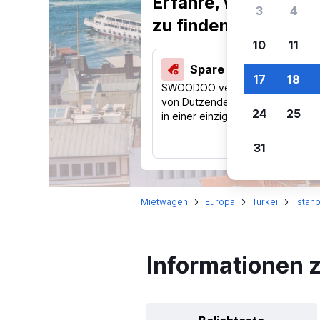
Erfahre, warum uns
3
4
zu finden.
10
11
Spare 40 % und mehr
17
18
SWOODOO vergleicht Preise
von Dutzenden Reise-Websites
24
25
in einer einzigen Suche.
31
Mietwagen
Europa
Türkei
Istanb
Informationen z