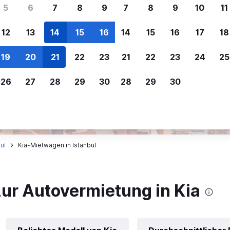
ere Reisenden sich für SWOODOO ent
5
6
7
8
9
7
8
9
10
11
12
13
14
15
16
14
15
16
17
18
Individuelle
Preisalarm
19
20
21
22
23
21
22
23
24
25
Anpassung von 
Lass dich benachrichtigen
,
Filtere deine
wenn Preise reduziert werden,
26
27
28
29
30
28
29
30
Mietwagenergebnisse na
um kein tolles Angebot zu
Anbieter, Preis, Fahrzeug
verpassen.
und mehr.
ul
Kia-Mietwagen in Istanbul
ur Autovermietung in Kia