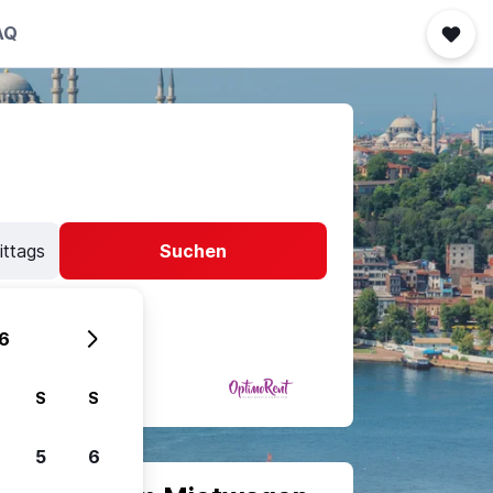
AQ
ittags
Suchen
6
S
S
5
6