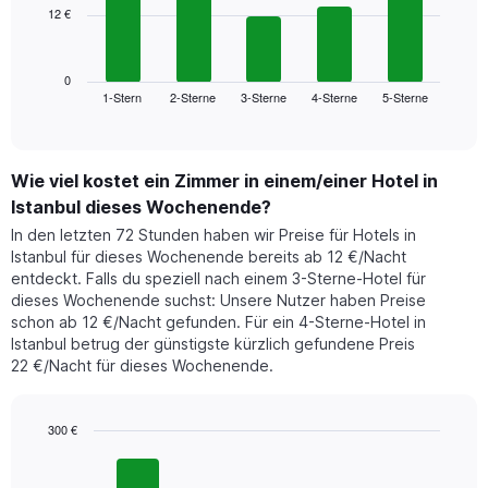
Wochentage
12 €
Das
anzeigt.
folgende
Das
Diagramm
Diagramm
zeigt
0
hat
1-Stern
2-Sterne
3-Sterne
4-Sterne
5-Sterne
den
End
1
of
durchschnittlichen
Y-
interactive
Zimmerpreis,
chart
Achse,
der
die
Wie viel kostet ein Zimmer in einem/einer Hotel in
für
den
heute
Istanbul dieses Wochenende?
durchschnittlichen
Nacht
Zimmerpreis
In den letzten 72 Stunden haben wir Preise für Hotels in
in
anzeigt.
Istanbul für dieses Wochenende bereits ab 12 €/Nacht
den
entdeckt. Falls du speziell nach einem 3-Sterne-Hotel für
letzten
dieses Wochenende suchst: Unsere Nutzer haben Preise
3
schon ab 12 €/Nacht gefunden. Für ein 4-Sterne-Hotel in
Tagen
Istanbul betrug der günstigste kürzlich gefundene Preis
gefunden
22 €/Nacht für dieses Wochenende.
wurde,
aggregiert
nach
Sternebewertung.
300 €
Das
Bar
Chart
Diagramm
graphic.
chart