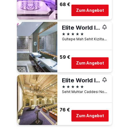
68 €
Zum Angebot
Elite World Istanbul Florya
5 Sterne
Gultepe Mah Sehit Kiziltas Sok Kucukcekmece, 1, Istanbul, Türkei
59 €
Zum Angebot
Elite World Istanbul Taksim
5 Sterne
Sehit Muhtar Caddesi No:42, Istanbul, Türkei
76 €
Zum Angebot