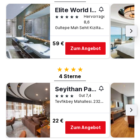
Elite World Istanbul Florya
5 Sterne
Hervorragend
8,6
Gultepe Mah Sehit Kiziltas Sok Kucukcekmece, 1, Istanbul, Türkei
59 €
Zum Angebot
4 Sterne
4 Sterne
Seyithan Palace Spa Hotel
4 Sterne
Gut 7,4
Tevfikbey Mahallesi. 2321 Sokak. No2, Istanbul, Türkei
22 €
Zum Angebot