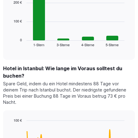
with
hat
200 €
4
1
bars.
X-
Achse,
100 €
Das
die
folgende
die
Diagramm
Hotelkategorien
zeigt
0
nach
1-Stern
3-Sterne
4-Sterne
5-Sterne
den
End
Sternen
of
durchschnittlichen
interactive
anzeigt
Zimmerpreis
chart
Das
für
Diagramm
Hotel in Istanbul: Wie lange im Voraus solltest du
dieses
hat
Wochenende
buchen?
1
in
Y-
Spare Geld, indem du ein Hotel mindestens 88 Tage vor
den
Achse,
deinem Trip nach Istanbul buchst. Der niedrigste gefundene
letzten
die
Preis bei einer Buchung 88 Tage im Voraus betrug 73 € pro
3
den
Nacht.
Tagen,
durchschnittlichen
aggregiert
Zimmerpreis
nach
für
100 €
Sternebewertung.
heute
Das
Line
Chart
Nacht
graphic.
chart
Diagramm
in
with