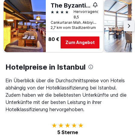
The Byzantium Suites Hotel & Spa
4 Sterne
Hervorragend
8,5
Cankurtaran Mah. Akbiyik Cad. No:29 Sultanahmet, Istanbul, Türkei
2,7 km vom Stadtzentrum
80 €
Zum Angebot
Hotelpreise in Istanbul
Ein Überblick über die Durchschnittspreise von Hotels
abhängig von der Hotelklassifizierung bei Istanbul.
Zudem haben wir die beliebtesten Unterkünfte und die
Unterkünfte mit der besten Leistung in ihrer
Hotelklassifizierung hervorgehoben.
5 Sterne
5 Sterne