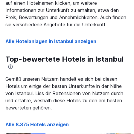
auf einen Hotelnamen klicken, um weitere
der
1
in
Informationen zur Unterkunft zu erhalten, etwa den
X-
den
Achse,
Preis, Bewertungen und Annehmlichkeiten. Auch finden
letzten
die
sie verschiedene Angebote für die Unterkunft.
3
die
Tagen
Anzahl
gefunden
der
Alle Hotelanlagen in Istanbul anzeigen
wurde.
Tage
vor
dem
Top-bewertete Hotels in Istanbul
Aufenthalt
anzeigt
Das
Diagramm
Gemäß unseren Nutzern handelt es sich bei diesen
hat
Hotels um einige der besten Unterkünfte in der Nähe
1
von Istanbul. Lies dir Rezensionen von Nutzern durch
Y-
und erfahre, weshalb diese Hotels zu den am besten
Achse,
die
bewerteten gehören.
den
durchschnittlichen
Zimmerpreis
Alle 8.375 Hotels anzeigen
anzeigt