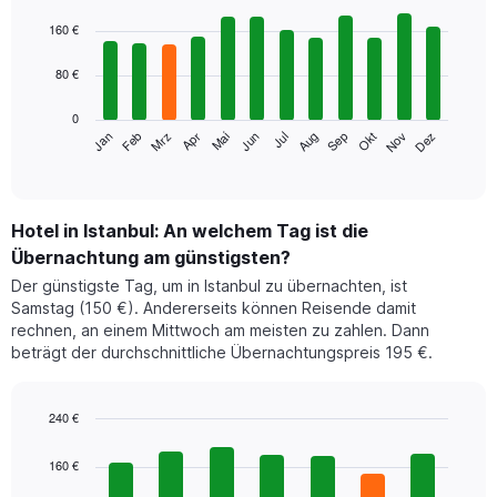
Bar
Chart
graphic.
chart
160 €
with
12
80 €
bars.
0
Das
Jan
Feb
Mrz
Apr
Mai
Jun
Jul
Aug
Sep
Okt
Nov
Dez
folgende
End
of
Diagramm
interactive
zeigt
chart
den
durchschnittlichen
Hotel in Istanbul: An welchem Tag ist die
Zimmerpreis
Übernachtung am günstigsten?
im
Der günstigste Tag, um in Istanbul zu übernachten, ist
jeweiligen
Samstag (150 €). Andererseits können Reisende damit
Monat
rechnen, an einem Mittwoch am meisten zu zahlen. Dann
an.
beträgt der durchschnittliche Übernachtungspreis 195 €.
Das
Diagramm
hat
1
240 €
X-
Bar
Chart
Achse,
graphic.
chart
160 €
with
die
7