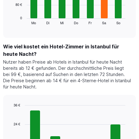
die
80 €
bars.
Monate
anzeigt.
Das
0
Das
folgende
Mo
Di
Mi
Do
Fr
Sa
So
End
Diagramm
of
Diagramm
hat
interactive
zeigt
chart
1
den
Y-
durchschnittlichen
Wie viel kostet ein Hotel-Zimmer in Istanbul für
Achse,
Preis
heute Nacht?
die
eines
den
Nutzer haben Preise ab Hotels in Istanbul für heute Nacht
Zimmers
durchschnittlichen
bereits ab 12 € gefunden. Der durchschnittliche Preis liegt
für
Zimmerpreis
bei 99 €, basierend auf Suchen in den letzten 72 Stunden.
den
anzeigt.
Die Preise beginnen ab 14 € für ein 4-Sterne-Hotel in Istanbul
jeweiligen
für heute Nacht.
Wochentag.
Das
Diagramm
hat
36 €
1
Bar
Chart
X-
graphic.
chart
with
Achse,
24 €
5
die
bars.
die