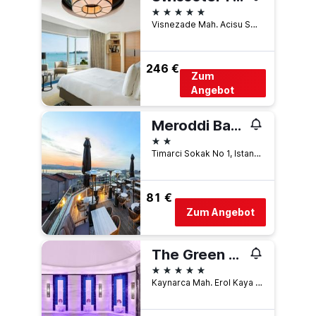
5 Sterne
Visnezade Mah. Acisu Sok. NO. 19, Istanbul, Türkei
246 €
Zum
Angebot
Meroddi Barnathan Hotel
2 Sterne
Timarci Sokak No 1, Istanbul, Türkei
81 €
Zum Angebot
The Green Park Pendik
5 Sterne
Kaynarca Mah. Erol Kaya Cad. No:204 Pendik, Istanbul, Türkei