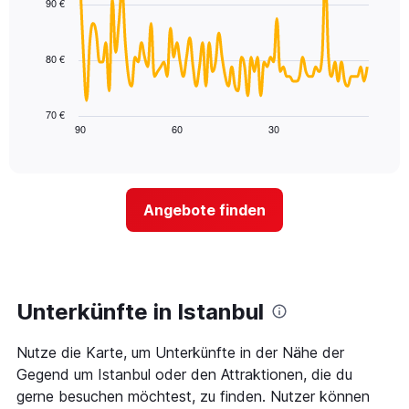
hat
90 €
den
90
1
data
letzten
X-
points.
3
Achse,
80 €
Tagen
die
Das
anzeigt.
die
folgende
Hotelkategorien
Diagramm
70 €
nach
zeigt,
90
60
30
End
Sternen
of
wie
interactive
anzeigt
sich
chart
Das
der
Diagramm
Preis
Angebote finden
hat
für
1
ein
Y-
Zimmer
Achse,
ändert,
die
je
den
näher
Unterkünfte in Istanbul
durchschnittlichen
das
Zimmerpreis
Aufenthaltsdatum
an
Nutze die Karte, um Unterkünfte in der Nähe der
rückt.
diesem
Das
Gegend um Istanbul oder den Attraktionen, die du
Wochenende
Diagramm
gerne besuchen möchtest, zu finden. Nutzer können
anzeigt,
hat