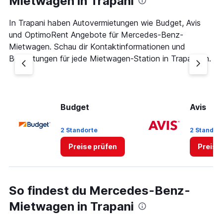
Mietwagen in Trapani
In Trapani haben Autovermietungen wie Budget, Avis
und OptimoRent Angebote für Mercedes-Benz-
Mietwagen. Schau dir Kontaktinformationen und
Bewertungen für jede Mietwagen-Station in Trapani an.
Budget
Avis
2 Standorte
2 Standor
Preise prüfen
Preise
So findest du Mercedes-Benz-
Mietwagen in Trapani