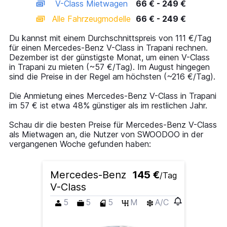
V-Class Mietwagen
66 € - 249 €
displaying
categories.
Alle Fahrzeugmodelle
66 € - 249 €
Range:
14
Du kannst mit einem Durchschnittspreis von 111 €/Tag
categories.
für einen Mercedes-Benz V-Class in Trapani rechnen.
The
Dezember ist der günstigste Monat, um einen V-Class
chart
in Trapani zu mieten (~57 €/Tag). Im August hingegen
has
sind die Preise in der Regel am höchsten (~216 €/Tag).
1
Y
Die Anmietung eines Mercedes-Benz V-Class in Trapani
axis
im 57 € ist etwa 48% günstiger als im restlichen Jahr.
displaying
values.
Schau dir die besten Preise für Mercedes-Benz V-Class
Range:
als Mietwagen an, die Nutzer von SWOODOO in der
0
vergangenen Woche gefunden haben:
to
300.
Mercedes-Benz
145 €
/Tag
V-Class
5
5
5
M
A/C