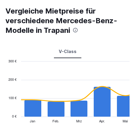
Vergleiche Mietpreise für
verschiedene Mercedes-Benz-
Modelle in Trapani
V-Class
300 €
Combination
Chart
graphic.
chart
with
200 €
2
data
series.
100 €
The
chart
has
0 €
1
Jan
Feb.
Mrz
Apr.
Mai
End
of
X
interactive
axis
chart