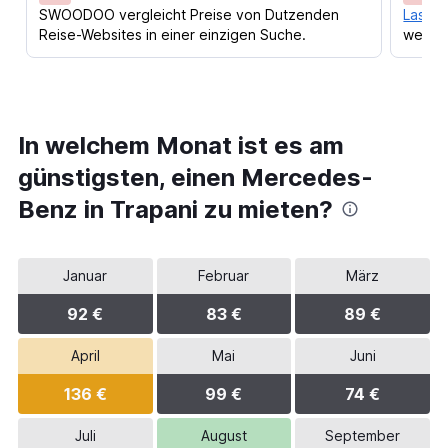
SWOODOO vergleicht Preise von Dutzenden
Lass d
Reise-Websites in einer einzigen Suche.
werden
In welchem Monat ist es am
günstigsten, einen Mercedes-
Benz in Trapani zu mieten?
Januar
Februar
März
92 €
83 €
89 €
April
Mai
Juni
136 €
99 €
74 €
Juli
August
September