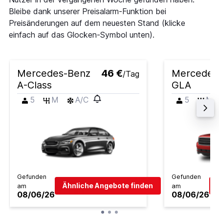
Bleibe dank unserer Preisalarm-Funktion bei
Preisänderungen auf dem neuesten Stand (klicke
einfach auf das Glocken-Symbol unten).
Mercedes-Benz
46 €
Mercedes
/Tag
A-Class
GLA
5
M
A/C
5
M
Gefunden
Gefunden
Ähnliche Angebote finden
am
am
08/06/26
08/06/26