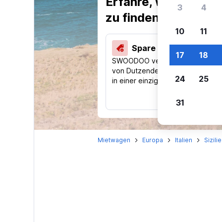
Erfahre, warum uns
3
4
zu finden.
10
11
Spare 40 % und mehr
17
18
SWOODOO vergleicht Preise
von Dutzenden Reise-Websites
24
25
in einer einzigen Suche.
31
Mietwagen
Europa
Italien
Sizili