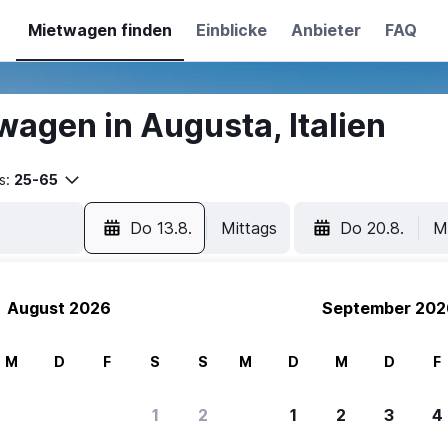
Mietwagen finden
Einblicke
Anbieter
FAQ
agen in Augusta, Italien
s:
25-65
Do 13.8.
Mittags
Do 20.8.
M
August 2026
September 202
M
D
F
S
S
M
D
M
D
F
1
2
1
2
3
4