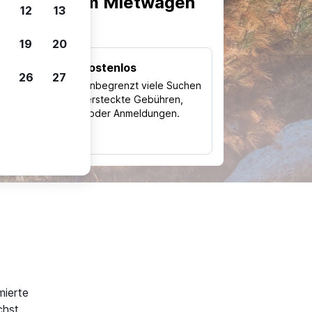
scheiden, um Mietwagen
12
13
19
20
Kostenlos
26
27
Trips
Nutze unbegrenzt viele Suchen
ohne versteckte Gebühren,
ch
Kosten oder Anmeldungen.
typ
mierte
hst.