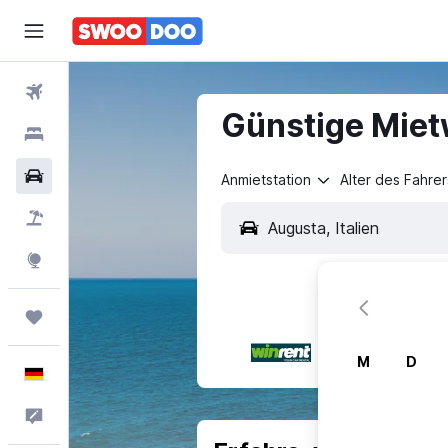
Flüge
Günstige Mietw
Hotels
Mietwagen
Anmietstation
Alter des Fahrer
Pauschalreisen
Explore
Trips
M
D
Deutsch
Feedback