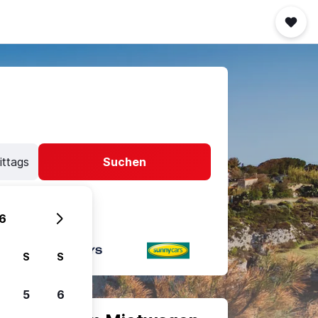
ittags
Suchen
6
S
S
5
6