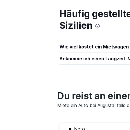
Häufig gestell
Shouqi
Sizilien
1 Standort
Wie viel kostet ein Mietwagen
keddy by Europ
Bekomme ich einen Langzeit-
1 Standort
Leasys Rent
Du reist an ein
1 Standort
Miete ein Auto bei Augusta, falls 
Sunnycars
Noto