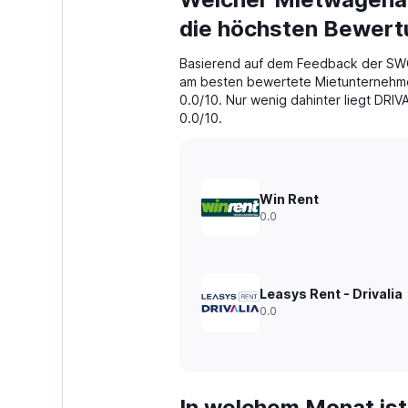
Range:
91
die höchsten Bewer
categories.
The
Basierend auf dem Feedback der SWO
chart
am besten bewertete Mietunternehmen
has
0.0/10. Nur wenig dahinter liegt DRIV
1
0.0/10.
Y
axis
displaying
values.
Range:
Win Rent
0
0.0
to
180.
Leasys Rent - Drivalia
0.0
In welchem Monat ist