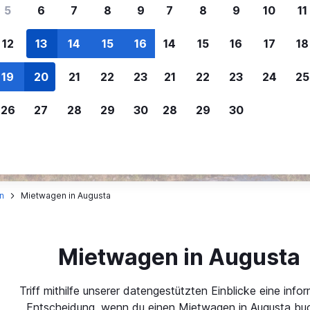
ere Reisenden sich für SWOODOO ent
5
6
7
8
9
7
8
9
10
11
12
13
14
15
16
14
15
16
17
18
Individuelle
Preisalarm
19
20
21
22
23
21
22
23
24
25
Anpassung von 
Lass dich benachrichtigen
,
Filtere deine
wenn Preise reduziert werden,
26
27
28
29
30
28
29
30
Mietwagenergebnisse na
um kein tolles Angebot zu
Anbieter, Preis, Fahrzeug
verpassen.
und mehr.
en
Mietwagen in Augusta
Mietwagen in Augusta
Triff mithilfe unserer datengestützten Einblicke eine infor
Entscheidung, wenn du einen Mietwagen in Augusta buc