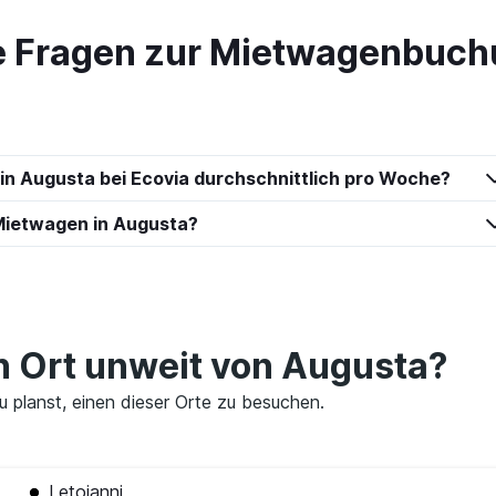
te Fragen zur Mietwagenbuch
Preise prüfen
 in Augusta bei Ecovia durchschnittlich pro Woche?
car
Preise prüfen
Mietwagen in Augusta?
en Ort unweit von Augusta?
Preise prüfen
du planst, einen dieser Orte zu besuchen.
Letojanni