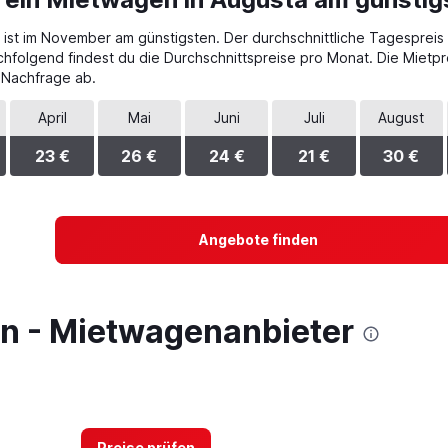
ist im November am günstigsten. Der durchschnittliche Tagespreis be
chfolgend findest du die Durchschnittspreise pro Monat. Die Miet
 Nachfrage ab.
April
Mai
Juni
Juli
August
23 €
26 €
24 €
21 €
30 €
Angebote finden
en - Mietwagenanbieter
Preise prüfen