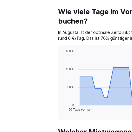
Wie viele Tage im Vor
buchen?
In Augusta ist der optimale Zeitpunk
rund 6 €/Tag. Das ist 76% günstiger is
180 €
Chart
Chart
graphic.
with
91
120 €
data
points.
60 €
The
chart
has
1
0
90 Tage vorher
X
End
of
axis
interactive
displaying
chart
categories.
Welcher Mietwagenan