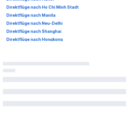
Direktflüge nach Ho Chi Minh Stadt
Direktflüge nach Manila
Direktflüge nach Neu-Delhi
Direktflüge nach Shanghai
Direktflüge nach Hongkong
Direktflüge nach Seoul
Direktflüge nach Malé
Direktflüge nach Peking
Direktflüge nach Ōsaka
Direktflüge nach Taipei
Direktflüge nach Tiflis
Direktflüge nach Astana
Direktflüge nach Baku
Direktflüge nach Mumbai
Direktflüge nach Taschkent
Direktflüge nach Eriwan