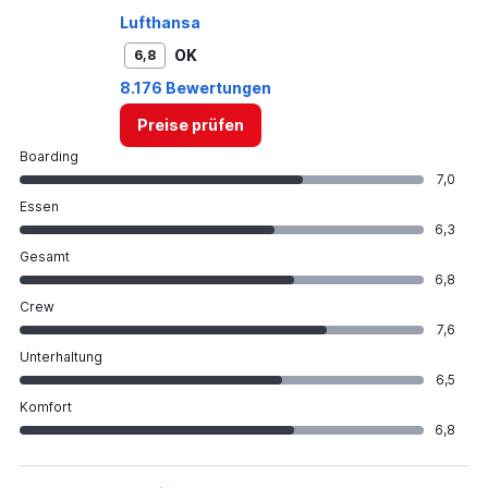
Lufthansa
OK
6,8
8.176 Bewertungen
Preise prüfen
Boarding
7,0
Essen
6,3
Gesamt
6,8
Crew
7,6
Unterhaltung
6,5
Komfort
6,8