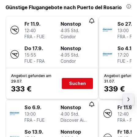
Günstige Flugangebote nach Puerto del Rosario
Fr 11.9.
Nonstop
So 27.9.
12:40
4:35 Std.
13:00
FRA
-
FUE
Condor
FRA
-
FU
Do 17.9.
Nonstop
So 4.10.
15:55
4:35 Std.
17:20
FUE
-
FRA
Condor
FUE
-
FR
Angebot gefunden am
Angebot gefunde
29.07.
31.07.
Suchen
333 €
339 €
So 6.9.
Nonstop
Fr 11.9.
13:00
4:30 Std.
12:40
FRA
-
FUE
Discover Airlines
FRA
-
FU
So 13.9.
Nonstop
Fr 18.9.