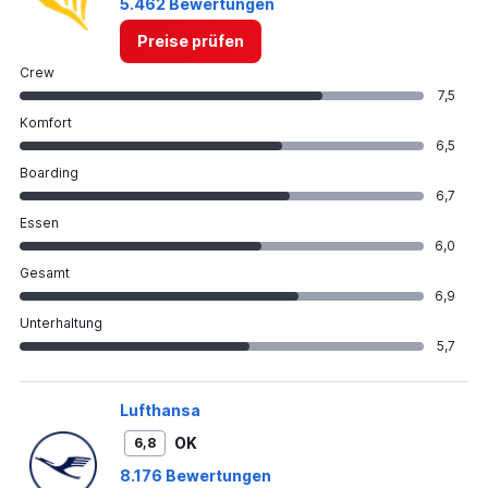
5.462 Bewertungen
Preise prüfen
Crew
7,5
Komfort
6,5
Boarding
6,7
Essen
6,0
Gesamt
6,9
Unterhaltung
5,7
Lufthansa
OK
6,8
8.176 Bewertungen