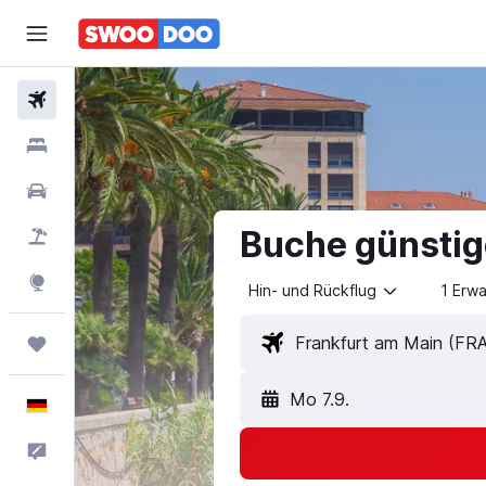
Flüge
Hotels
Mietwagen
Buche günstige
Pauschalreisen
Explore
Hin- und Rückflug
1 Erw
Trips
Mo 7.9.
Deutsch
Feedback