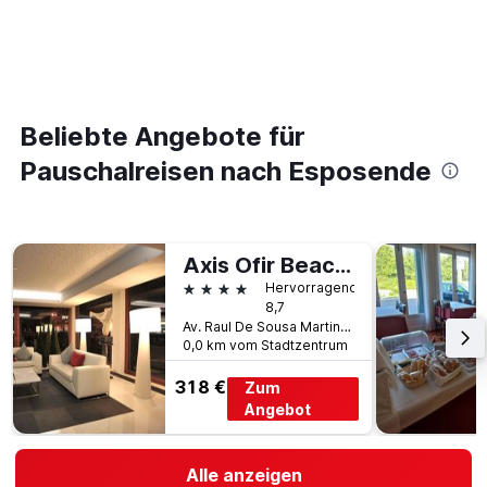
Beliebte Angebote für
Pauschalreisen nach Esposende
Axis Ofir Beach Resort Hotel
4 Sterne
Hervorragend
8,7
Av. Raul De Sousa Martins 1, Esposende, Distrikt Braga, Portugal
0,0 km vom Stadtzentrum
318 €
Zum
Angebot
Alle anzeigen