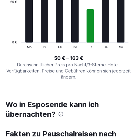
categories.
60 €
Range:
7
categories.
The
chart
has
1
0 €
Y
Mo
Di
Mi
Do
Fr
Sa
So
End
of
axis
interactive
50 € – 163 €
displaying
chart
values.
Durchschnittlicher Preis pro Nacht/3-Sterne-Hotel.
Range:
Verfügbarkeiten, Preise und Gebühren können sich jederzeit
0
ändern.
to
180.
Wo in Esposende kann ich
übernachten?
Fakten zu Pauschalreisen nach