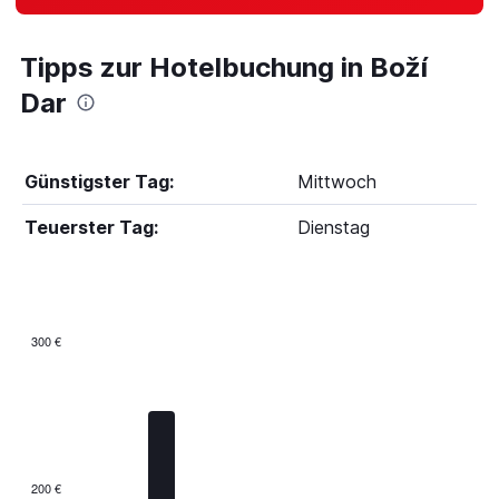
Tipps zur Hotelbuchung in Boží
Dar
Günstigster Tag:
Mittwoch
Teuerster Tag:
Dienstag
300 €
Bar
Chart
graphic.
chart
with
7
bars.
The
200 €