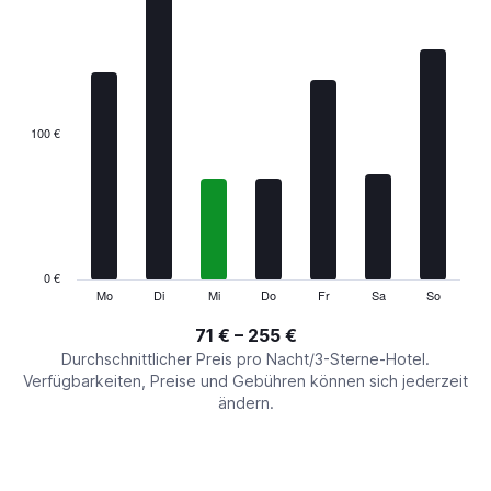
chart
has
1
X
axis
displaying
categories.
100 €
Range:
7
categories.
The
chart
has
1
0 €
Y
Mo
Di
Mi
Do
Fr
Sa
So
End
of
axis
interactive
71 € – 255 €
displaying
chart
values.
Durchschnittlicher Preis pro Nacht/3-Sterne-Hotel.
Range:
Verfügbarkeiten, Preise und Gebühren können sich jederzeit
0
ändern.
to
300.