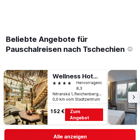
Beliebte Angebote für
Pauschalreisen nach Tschechien
Wellness Hotel Babylon
4 Sterne
Hervorragend
8,3
Nitranská 1, Reichenberg, Liberecký kraj, Tschechien
0,0 km vom Stadtzentrum
152 €
Zum
Angebot
Alle anzeigen