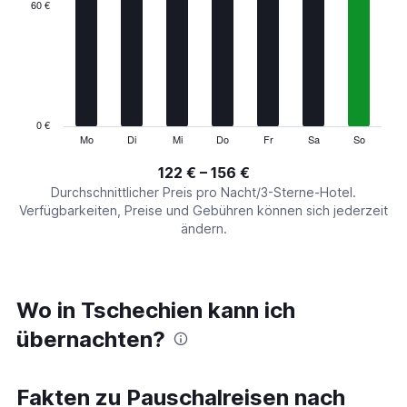
categories.
60 €
Range:
7
categories.
The
chart
has
1
0 €
Y
Mo
Di
Mi
Do
Fr
Sa
So
End
of
axis
interactive
122 € – 156 €
displaying
chart
values.
Durchschnittlicher Preis pro Nacht/3-Sterne-Hotel.
Range:
Verfügbarkeiten, Preise und Gebühren können sich jederzeit
0
ändern.
to
180.
Wo in Tschechien kann ich
übernachten?
Fakten zu Pauschalreisen nach