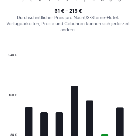
of
axis
interactive
61 € – 215 €
displaying
chart
values.
Durchschnittlicher Preis pro Nacht/3-Sterne-Hotel.
Range:
Verfügbarkeiten, Preise und Gebühren können sich jederzeit
0
ändern.
to
240.
240 €
Bar
Chart
graphic.
chart
with
7
bars.
The
160 €
chart
has
1
X
axis
displaying
categories.
80 €