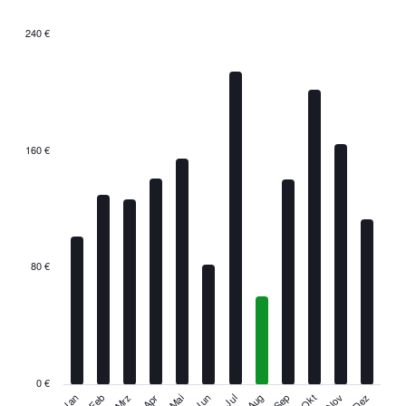
240 €
Bar
Chart
graphic.
chart
with
12
bars.
The
160 €
chart
has
1
X
axis
displaying
categories.
80 €
Range:
12
categories.
The
chart
has
0 €
1
Jan
Apr
Jul
Okt
Mrz
Jun
Sep
Dez
Feb
Mai
Aug
Nov
Y
End