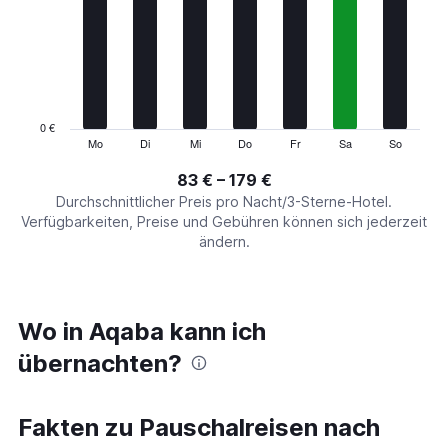
Range:
7
categories.
The
chart
has
1
0 €
Y
Mo
Di
Mi
Do
Fr
Sa
So
End
of
axis
interactive
83 € – 179 €
displaying
chart
values.
Durchschnittlicher Preis pro Nacht/3-Sterne-Hotel.
Range:
Verfügbarkeiten, Preise und Gebühren können sich jederzeit
0
ändern.
to
240.
Wo in Aqaba kann ich
übernachten?
Fakten zu Pauschalreisen nach