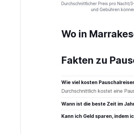
values.
Durchschnittlicher Preis pro Nacht/3
Range:
und Gebühren können 
0
to
900.
Wo in Marrakes
Fakten zu Paus
Wie viel kosten Pauschalreis
Durchschnittlich kostet eine Pa
Wann ist die beste Zeit im Ja
Kann ich Geld sparen, indem 