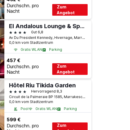
Durchschn. pro
Zum
Nacht
Angebot
El Andalous Lounge & Spa Hotel
4 Sterne
Gut 6,8
Av Du President Kennedy, Hivernage, Marrakesch, Marokko
0,0 km vom Stadtzentrum
Gratis WLAN
Parking
457 €
Durchschn. pro
Zum
Nacht
Angebot
Hôtel Riu Tikida Garden
4 Sterne
Hervorragend 8,3
Circuit de la Palmeraie BP 1585, Marrakesch, Marokko
0,0 km vom Stadtzentrum
Pool
Gratis WLAN
Parking
599 €
Durchschn. pro
Zum