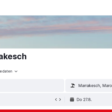
rakesch
sedaten
Marrakesch, Mar
Do 27.8.