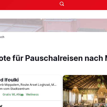
sch
ote für Pauschalreisen nach
d Ifoulki
11 Derb Mqqadem, Route Arset Loghzail, Marrakesch, Marokko
km vom Stadtzentrum
Gratis WLAN
Wellness
 €