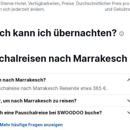
values.
-Sterne-Hotel. Verfügbarkeiten, Preise
Durchschnittlicher Preis pr
Range:
sich jederzeit ändern.
und Gebühren
0
to
750.
ch kann ich übernachten?
chalreisen nach Marrakesch
en nach Marrakesch?
uschalreise nach Marrakesch Reisende etwa 385 €.
hr, um nach Marrakesch zu reisen?
ich eine Pauschalreise bei SWOODOO buche?
Mehr häufige Fragen anzeigen