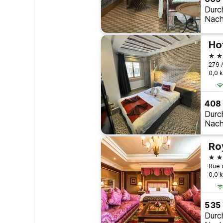
Durc
Nach
Ho
3 S
0,0 
408
Durc
Nach
Ro
5 S
0,0 
535
Durc