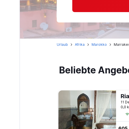
Urlaub
Afrika
Marokko
Marrake
Beliebte Angeb
Ria
0,0 
605