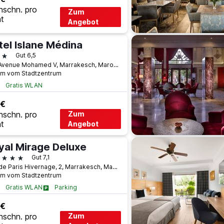
hschn. pro
Zum
t
Angebot
tel Islane Médina
terne
Gut 6,5
279 Avenue Mohamed V, Marrakesch, Marokko
km vom Stadtzentrum
Gratis WLAN
 €
hschn. pro
Zum
t
Angebot
yal Mirage Deluxe
terne
Gut 7,1
Rue de Paris Hivernage, 2, Marrakesch, Marokko
km vom Stadtzentrum
Gratis WLAN
Parking
 €
hschn. pro
Zum