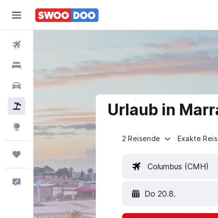
Flüge
Hotels
Mietwagen
Urlaub in Mar
Pauschalreisen
Explore
2 Reisende
Exakte Rei
Trips
Columbus (CMH)
Feedback
Do 20.8.