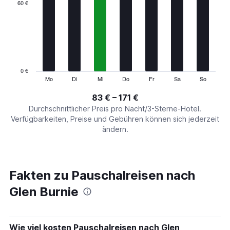
categories.
60 €
Range:
7
categories.
The
chart
has
1
0 €
Y
Mo
Di
Mi
Do
Fr
Sa
So
End
of
axis
interactive
83 € – 171 €
displaying
chart
values.
Durchschnittlicher Preis pro Nacht/3-Sterne-Hotel.
Range:
Verfügbarkeiten, Preise und Gebühren können sich jederzeit
0
ändern.
to
180.
Fakten zu Pauschalreisen nach
Glen Burnie
Wie viel kosten Pauschalreisen nach Glen