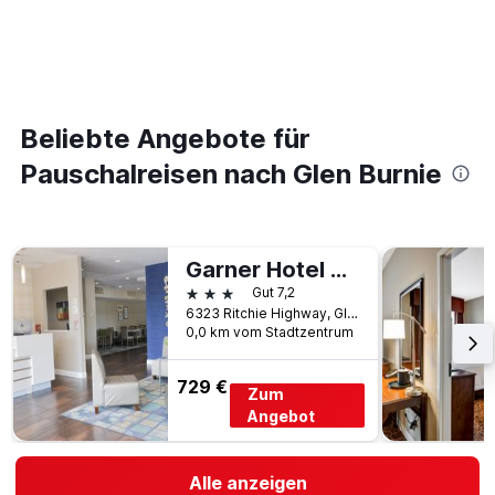
Beliebte Angebote für
Pauschalreisen nach Glen Burnie
Garner Hotel Glen Burnie Bwi Airport Area By IHG
3 Sterne
Gut 7,2
6323 Ritchie Highway, Glen Burnie, MD, USA
0,0 km vom Stadtzentrum
729 €
Zum
Angebot
Alle anzeigen