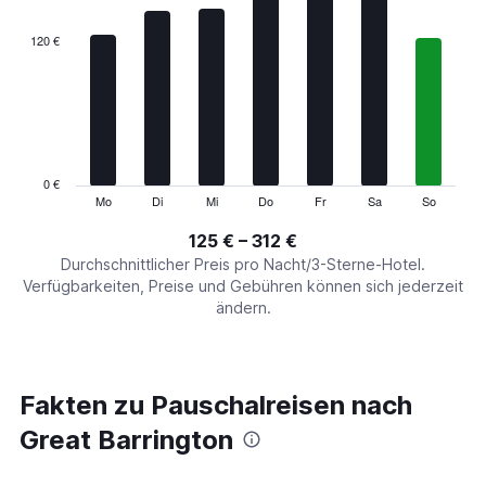
displaying
categories.
120 €
Range:
7
categories.
The
chart
has
1
0 €
Y
Mo
Di
Mi
Do
Fr
Sa
So
End
of
axis
interactive
125 € – 312 €
displaying
chart
values.
Durchschnittlicher Preis pro Nacht/3-Sterne-Hotel.
Range:
Verfügbarkeiten, Preise und Gebühren können sich jederzeit
0
ändern.
to
360.
Fakten zu Pauschalreisen nach
Great Barrington