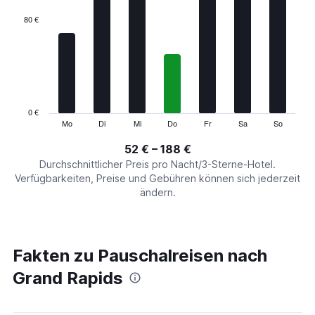
displaying
categories.
80 €
Range:
7
categories.
The
chart
has
1
0 €
Y
Mo
Di
Mi
Do
Fr
Sa
So
End
of
axis
interactive
52 € – 188 €
displaying
chart
values.
Durchschnittlicher Preis pro Nacht/3-Sterne-Hotel.
Range:
Verfügbarkeiten, Preise und Gebühren können sich jederzeit
0
ändern.
to
240.
Fakten zu Pauschalreisen nach
Grand Rapids