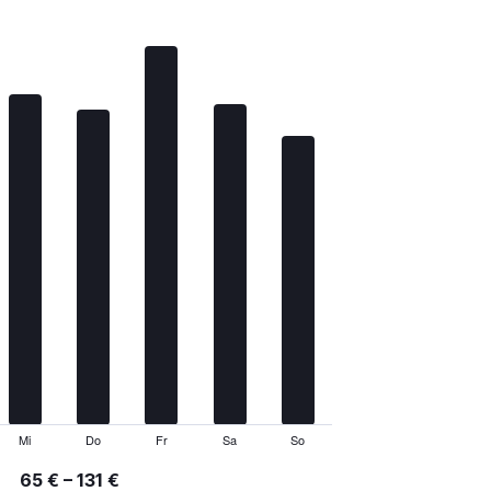
Mi
Do
Fr
Sa
So
65 € – 131 €