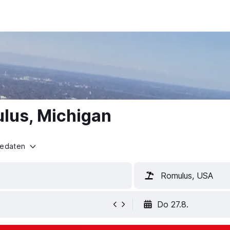
ulus, Michigan
sedaten
Romulus, USA
Do 27.8.