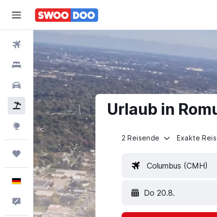
Flüge
Hotels
Mietwagen
Urlaub in Rom
Pauschalreisen
Explore
2 Reisende
Exakte Rei
Trips
Columbus (CMH)
Deutsch
Do 20.8.
Feedback