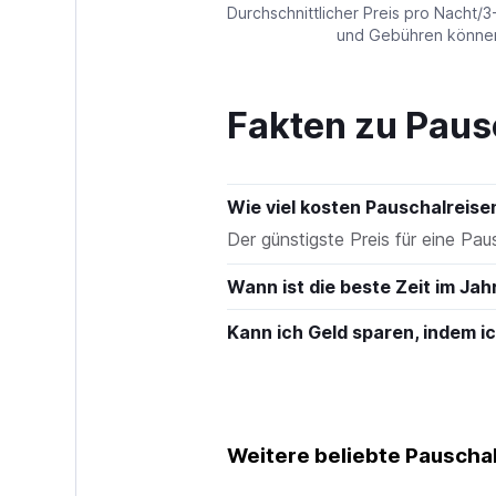
values.
Durchschnittlicher Preis pro Nacht/3
Range:
und Gebühren können 
0
to
180.
Fakten zu Paus
Wie viel kosten Pauschalreis
Der günstigste Preis für eine Pau
Wann ist die beste Zeit im Jah
Kann ich Geld sparen, indem 
Weitere beliebte Pauschal