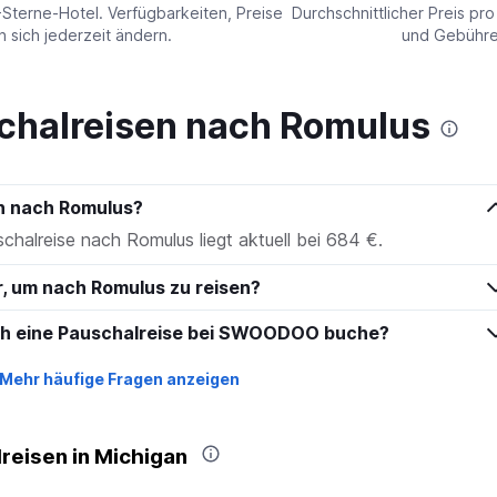
values.
-Sterne-Hotel. Verfügbarkeiten, Preise
Durchschnittlicher Preis pr
Range:
sich jederzeit ändern.
und Gebühren
0
to
150.
chalreisen nach Romulus
en nach Romulus?
schalreise nach Romulus liegt aktuell bei 684 €.
r, um nach Romulus zu reisen?
ich eine Pauschalreise bei SWOODOO buche?
Mehr häufige Fragen anzeigen
reisen in Michigan