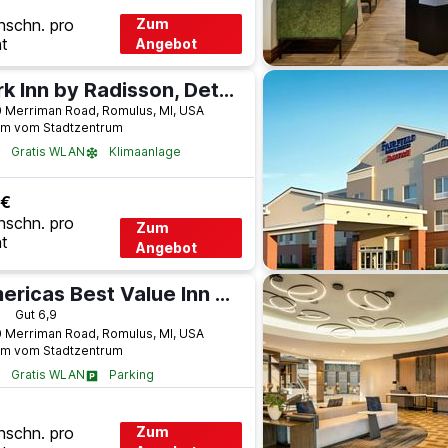
hschn. pro
Zum
t
Angebot
Park Inn by Radisson, Detroit Metro Airport
 Merriman Road, Romulus, MI, USA
km vom Stadtzentrum
Gratis WLAN
Klimaanlage
 €
hschn. pro
Zum
t
Angebot
Americas Best Value Inn Romulus/Detroit Airport
terne
Gut 6,9
 Merriman Road, Romulus, MI, USA
km vom Stadtzentrum
Gratis WLAN
Parking
hschn. pro
Zum