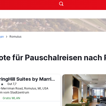
gan
Romulus
ote für Pauschalreisen nach
SpringHill Suites by Marriott Detroit Metro Airport Romulus
terne
Gut 7,7
 Merriman Road, Romulus, MI, USA
km vom Stadtzentrum
Gratis WLAN