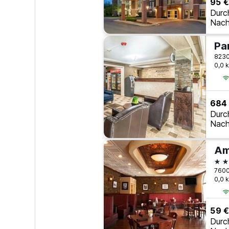
95 €
Durc
Nach
8230
0,0 
684
Durc
Nach
2 S
7600
0,0 
59 €
Durc