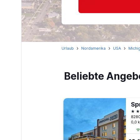
Urlaub
Nordamerika
USA
Michi
Beliebte Angeb
3 S
8280
0,0 