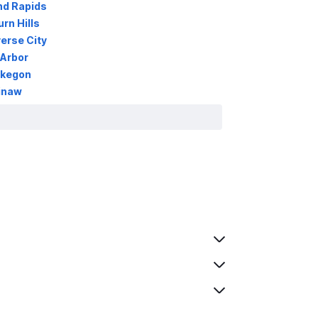
nd Rapids
rn Hills
erse City
 Arbor
skegon
inaw