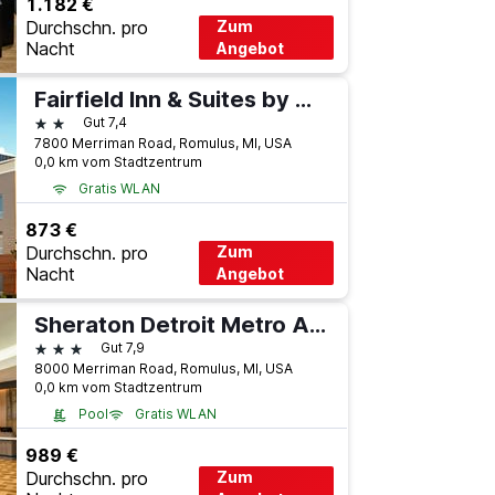
1.182 €
Durchschn. pro
Zum
Nacht
Angebot
Fairfield Inn & Suites by Marriott Detroit Metro Airport Romulus
2 Sterne
Gut 7,4
7800 Merriman Road, Romulus, MI, USA
0,0 km vom Stadtzentrum
Gratis WLAN
873 €
Durchschn. pro
Zum
Nacht
Angebot
Sheraton Detroit Metro Airport
3 Sterne
Gut 7,9
8000 Merriman Road, Romulus, MI, USA
0,0 km vom Stadtzentrum
Pool
Gratis WLAN
989 €
Durchschn. pro
Zum