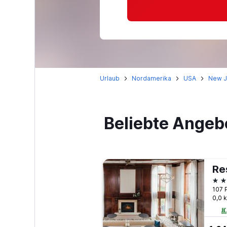
Urlaub
Nordamerika
USA
New J
Beliebte Angeb
3 S
107 
0,0 