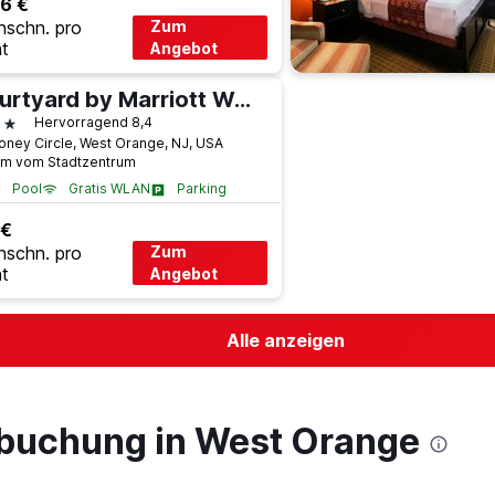
6 €
hschn. pro
Zum
t
Angebot
Courtyard by Marriott West Orange
terne
Hervorragend 8,4
oney Circle, West Orange, NJ, USA
km vom Stadtzentrum
Pool
Gratis WLAN
Parking
 €
hschn. pro
Zum
t
Angebot
Alle anzeigen
lbuchung in West Orange