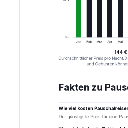
Range:
12
categories.
The
chart
has
1
0 €
Y
Jan
Feb
Mrz
Apr
Mai
End
of
axis
interactive
144 €
displaying
chart
values.
Durchschnittlicher Preis pro Nacht/3
Range:
und Gebühren können 
0
to
240.
Fakten zu Paus
Wie viel kosten Pauschalreis
Der günstigste Preis für eine Pau