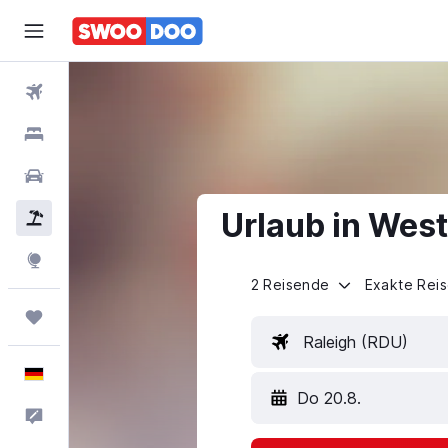
Flüge
Hotels
Mietwagen
Urlaub in Wes
Pauschalreisen
Explore
2 Reisende
Exakte Rei
Trips
Raleigh (RDU)
Deutsch
Do 20.8.
Feedback