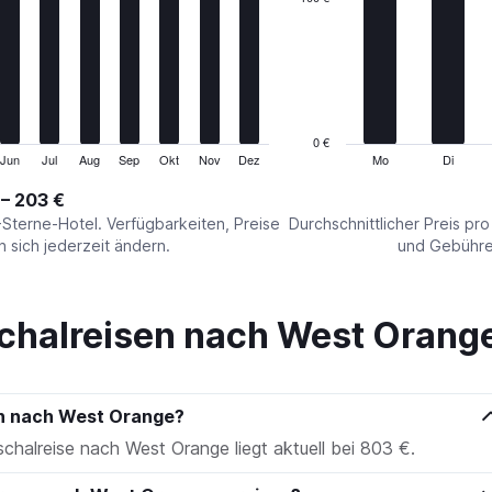
Range:
7
categories.
The
chart
has
1
0 €
Y
Jun
Jul
Aug
Sep
Okt
Nov
Dez
Mo
Di
End
of
axis
interactive
 – 203 €
displaying
chart
values.
-Sterne-Hotel. Verfügbarkeiten, Preise
Durchschnittlicher Preis pr
Range:
sich jederzeit ändern.
und Gebühren
0
to
300.
chalreisen nach West Orang
en nach West Orange?
schalreise nach West Orange liegt aktuell bei 803 €.