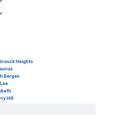
brouck Heights
caucus
th Bergen
 Lee
abeth
y Hill