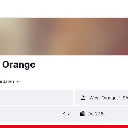
t Orange
sedaten
West Orange, US
Do 27.8.