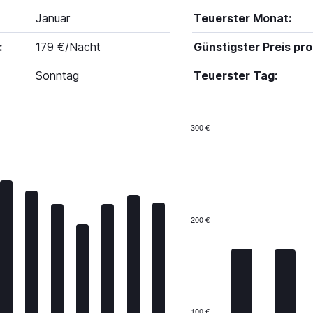
Januar
Teuerster Monat:
:
179 €/Nacht
Günstigster Preis pro
Sonntag
Teuerster Tag:
300 €
Bar
Chart
graphic.
chart
with
7
bars.
The
200 €
chart
has
1
X
axis
displaying
categories.
100 €