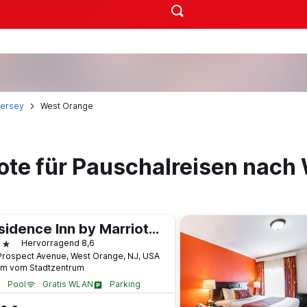
ersey
West Orange
ote für Pauschalreisen nach
Residence Inn by Marriott West Orange
terne
Hervorragend 8,6
Prospect Avenue, West Orange, NJ, USA
km vom Stadtzentrum
Pool
Gratis WLAN
Parking