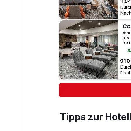
1.04
Durc
Nach
3 S
8 Ro
0,0 
910
Durc
Nach
Tipps zur Hote