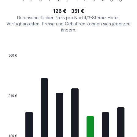
of
axis
interactive
126 € – 351 €
displaying
chart
values.
Durchschnittlicher Preis pro Nacht/3-Sterne-Hotel.
Range:
Verfügbarkeiten, Preise und Gebühren können sich jederzeit
0
ändern.
to
450.
360 €
Bar
Chart
graphic.
chart
with
7
bars.
The
240 €
chart
has
1
X
axis
displaying
categories.
120 €