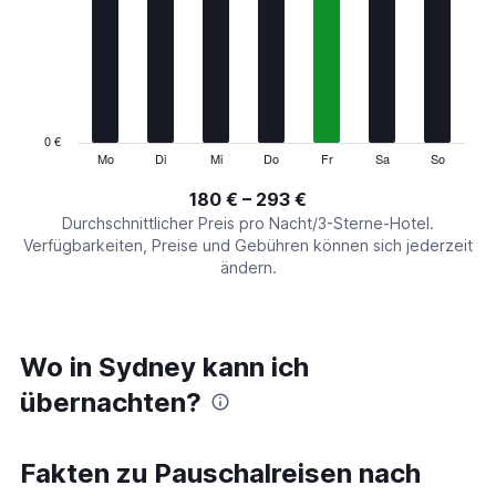
Range:
7
categories.
The
chart
has
1
0 €
Y
Mo
Di
Mi
Do
Fr
Sa
So
End
of
axis
interactive
180 € – 293 €
displaying
chart
values.
Durchschnittlicher Preis pro Nacht/3-Sterne-Hotel.
Range:
Verfügbarkeiten, Preise und Gebühren können sich jederzeit
0
ändern.
to
360.
Wo in Sydney kann ich
übernachten?
Fakten zu Pauschalreisen nach