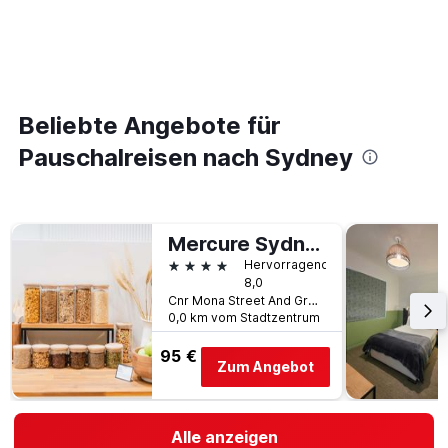
Beliebte Angebote für
Pauschalreisen nach Sydney
Mercure Sydney Bankstown
4 Sterne
Hervorragend
8,0
Cnr Mona Street And Greenfield Parade, 8, Bankstown, NSW, Australien
0,0 km vom Stadtzentrum
95 €
Zum Angebot
Alle anzeigen