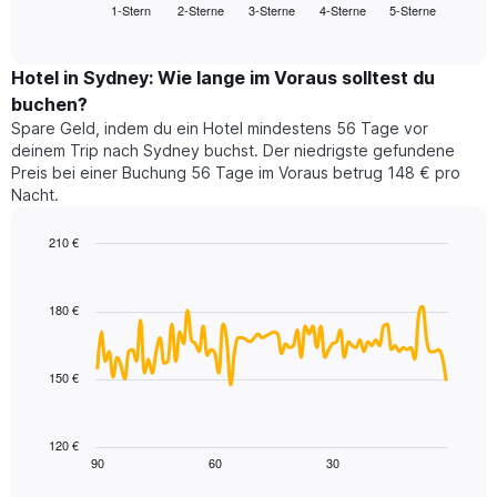
1-Stern
2-Sterne
3-Sterne
4-Sterne
5-Sterne
den
End
Hotelkategorien
of
durchschnittlichen
nach
interactive
Zimmerpreis
chart
Sternen
für
Hotel in Sydney: Wie lange im Voraus solltest du
anzeigt
dieses
buchen?
Das
Wochenende
Diagramm
Spare Geld, indem du ein Hotel mindestens 56 Tage vor
in
hat
deinem Trip nach Sydney buchst. Der niedrigste gefundene
den
1
Preis bei einer Buchung 56 Tage im Voraus betrug 148 € pro
letzten
Y-
Nacht.
3
Achse,
Tagen,
die
210 €
aggregiert
den
nach
Line
Chart
durchschnittlichen
graphic.
chart
Sternebewertung.
Zimmerpreis
with
Das
180 €
für
90
Diagramm
heute
data
hat
points.
Nacht
1
in
150 €
X-
Das
den
Achse,
folgende
letzten
die
Diagramm
3
120 €
die
zeigt,
Tagen
90
60
30
End
Hotelkategorien
of
wie
anzeigt.
interactive