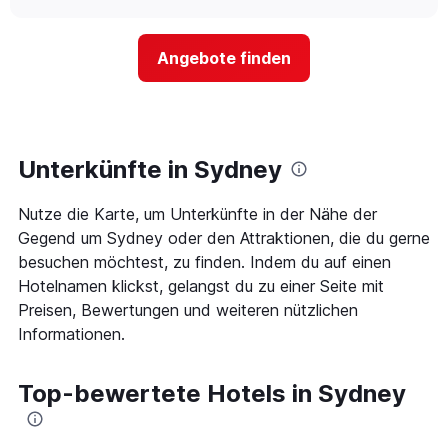
nach
sich
chart
Sternen
der
anzeigt
Preis
Das
Angebote finden
für
Diagramm
ein
hat
Zimmer
1
ändert,
Y-
je
Achse,
näher
Unterkünfte in Sydney
die
das
den
Aufenthaltsdatum
durchschnittlichen
Nutze die Karte, um Unterkünfte in der Nähe der
rückt.
Zimmerpreis
Das
Gegend um Sydney oder den Attraktionen, die du gerne
an
Diagramm
besuchen möchtest, zu finden. Indem du auf einen
diesem
hat
Wochenende
Hotelnamen klickst, gelangst du zu einer Seite mit
1
anzeigt,
Preisen, Bewertungen und weiteren nützlichen
X-
der
Achse,
Informationen.
in
die
den
die
letzten
Anzahl
Top-bewertete Hotels in Sydney
3
der
Tagen
Tage
gefunden
vor