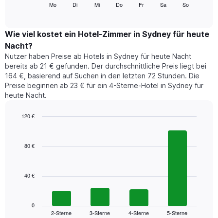
folgende
Mo
Di
Mi
Do
Fr
Sa
So
End
anzeigt.
of
Diagramm
Das
interactive
zeigt
chart
Diagramm
den
Wie viel kostet ein Hotel-Zimmer in Sydney für heute
hat
durchschnittlichen
1
Nacht?
Preis
Y-
Nutzer haben Preise ab Hotels in Sydney für heute Nacht
eines
Achse,
bereits ab 21 € gefunden. Der durchschnittliche Preis liegt bei
Zimmers
die
164 €, basierend auf Suchen in den letzten 72 Stunden. Die
für
den
Preise beginnen ab 23 € für ein 4-Sterne-Hotel in Sydney für
den
durchschnittlichen
heute Nacht.
jeweiligen
Zimmerpreis
Wochentag.
anzeigt.
Das
120 €
Diagramm
Bar
Chart
hat
graphic.
chart
1
with
80 €
4
X-
bars.
Achse,
die
40 €
Das
die
folgende
Wochentage
Diagramm
anzeigt.
zeigt
0
Das
2-Sterne
3-Sterne
4-Sterne
5-Sterne
den
End
Diagramm