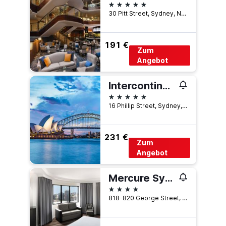
5 Sterne
30 Pitt Street, Sydney, NSW, Australien
191 €
Zum
Angebot
Intercontinental Hotels Sydney by IHG
5 Sterne
16 Phillip Street, Sydney, NSW, Australien
231 €
Zum
Angebot
Mercure Sydney
4 Sterne
818-820 George Street, Sydney, NSW, Australien