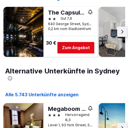
The Capsule Hotel
2 Sterne
Gut 7,9
640 George Street, Sydney, NSW, Australien
0,2 km vom Stadtzentrum
30 €
Zum Angebot
Alternative Unterkünfte in Sydney
Alle 5.743 Unterkünfte anzeigen
Megaboom City Hotel
3 Sterne
Hervorragend
8,3
Level 1, 93 York Street, Sydney, NSW, Australien