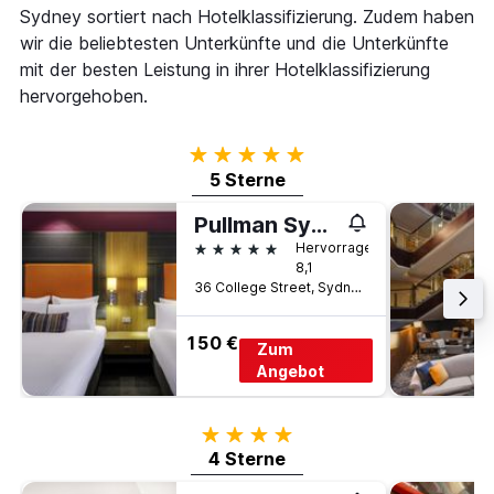
Sydney sortiert nach Hotelklassifizierung. Zudem haben
wir die beliebtesten Unterkünfte und die Unterkünfte
mit der besten Leistung in ihrer Hotelklassifizierung
hervorgehoben.
5 Sterne
5 Sterne
Pullman Sydney Hyde Park
5 Sterne
Hervorragend
8,1
36 College Street, Sydney, NSW, Australien
150 €
Zum
Angebot
4 Sterne
4 Sterne