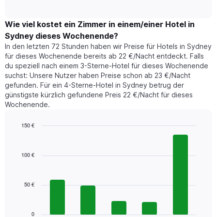
of
durchschnittlichen
hat
interactive
Zimmerpreis,
chart
1
der
Wie viel kostet ein Zimmer in einem/einer Hotel in
Y-
für
Achse,
Sydney dieses Wochenende?
heute
die
In den letzten 72 Stunden haben wir Preise für Hotels in Sydney
Nacht
den
für dieses Wochenende bereits ab 22 €/Nacht entdeckt. Falls
in
durchschnittlichen
du speziell nach einem 3-Sterne-Hotel für dieses Wochenende
den
Zimmerpreis
suchst: Unsere Nutzer haben Preise schon ab 23 €/Nacht
letzten
anzeigt.
gefunden. Für ein 4-Sterne-Hotel in Sydney betrug der
3
günstigste kürzlich gefundene Preis 22 €/Nacht für dieses
Tagen
Wochenende.
gefunden
wurde,
aggregiert
150 €
nach
Bar
Chart
Sternebewertung.
graphic.
chart
with
Das
100 €
5
Diagramm
bars.
hat
1
50 €
Das
X-
folgende
Achse,
Diagramm
die
zeigt
0
die