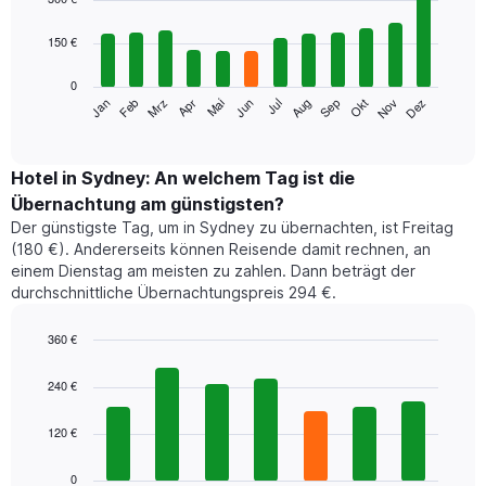
with
12
150 €
bars.
0
Das
Jan
Feb
Mrz
Apr
Mai
Jun
Jul
Aug
Sep
Okt
Nov
Dez
folgende
End
of
Diagramm
interactive
zeigt
chart
den
Hotel in Sydney: An welchem Tag ist die
durchschnittlichen
Übernachtung am günstigsten?
Zimmerpreis
Der günstigste Tag, um in Sydney zu übernachten, ist Freitag
im
(180 €). Andererseits können Reisende damit rechnen, an
jeweiligen
einem Dienstag am meisten zu zahlen. Dann beträgt der
Monat
durchschnittliche Übernachtungspreis 294 €.
an.
Das
Diagramm
360 €
hat
Bar
Chart
1
graphic.
chart
240 €
with
X-
7
Achse,
120 €
bars.
die
die
Das
0
Monate