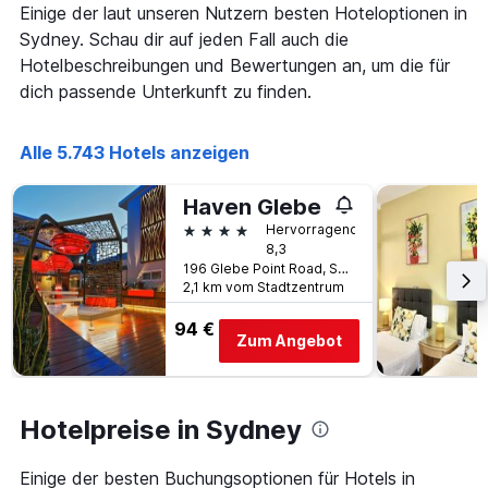
wurde.
Einige der laut unseren Nutzern besten Hoteloptionen in
dem
Aufenthalt
Sydney. Schau dir auf jeden Fall auch die
anzeigt
Hotelbeschreibungen und Bewertungen an, um die für
Das
dich passende Unterkunft zu finden.
Diagramm
hat
1
Alle 5.743 Hotels anzeigen
Y-
Achse,
die
Haven Glebe
den
4 Sterne
Hervorragend
durchschnittlichen
8,3
Zimmerpreis
196 Glebe Point Road, Sydney, NSW, Australien
anzeigt
2,1 km vom Stadtzentrum
94 €
Zum Angebot
Hotelpreise in Sydney
Einige der besten Buchungsoptionen für Hotels in