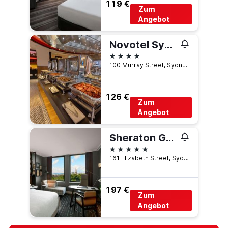
119 €
Zum
Angebot
Novotel Sydney on Darling Harbour
4 Sterne
100 Murray Street, Sydney, NSW, Australien
126 €
Zum
Angebot
Sheraton Grand Sydney Hyde Park
5 Sterne
161 Elizabeth Street, Sydney, NSW, Australien
197 €
Zum
Angebot