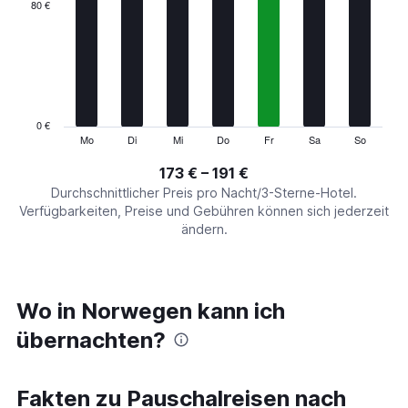
categories.
80 €
Range:
7
categories.
The
chart
has
1
0 €
Y
Mo
Di
Mi
Do
Fr
Sa
So
End
of
axis
interactive
173 € – 191 €
displaying
chart
values.
Durchschnittlicher Preis pro Nacht/3-Sterne-Hotel.
Range:
Verfügbarkeiten, Preise und Gebühren können sich jederzeit
0
ändern.
to
240.
Wo in Norwegen kann ich
übernachten?
Fakten zu Pauschalreisen nach