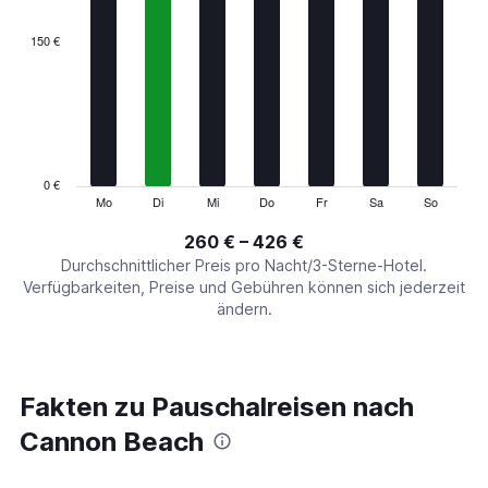
displaying
categories.
150 €
Range:
7
categories.
The
chart
has
1
0 €
Y
Mo
Di
Mi
Do
Fr
Sa
So
End
of
axis
interactive
260 € – 426 €
displaying
chart
values.
Durchschnittlicher Preis pro Nacht/3-Sterne-Hotel.
Range:
Verfügbarkeiten, Preise und Gebühren können sich jederzeit
0
ändern.
to
450.
Fakten zu Pauschalreisen nach
Cannon Beach