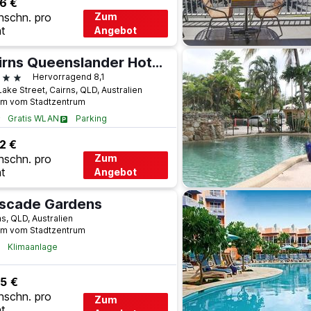
6 €
hschn. pro
Zum
t
Angebot
Cairns Queenslander Hotel & Apartments
terne
Hervorragend 8,1
ake Street, Cairns, QLD, Australien
km vom Stadtzentrum
Gratis WLAN
Parking
2 €
hschn. pro
Zum
t
Angebot
scade Gardens
s, QLD, Australien
km vom Stadtzentrum
Klimaanlage
5 €
hschn. pro
Zum
t