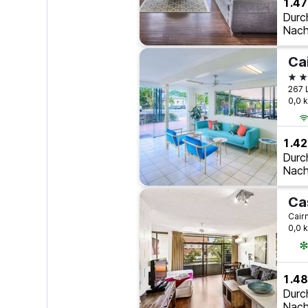
1.47
Durc
Nach
4 S
267 L
0,0 
1.42
Durc
Nach
Ca
Cairn
0,0 
1.48
Durc
Nach