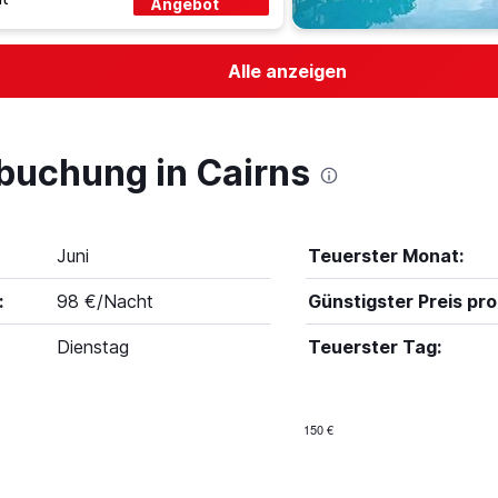
Angebot
Alle anzeigen
lbuchung in Cairns
Juni
Teuerster Monat:
:
98 €/Nacht
Günstigster Preis pro
Dienstag
Teuerster Tag:
150 €
Bar
Chart
graphic.
chart
with