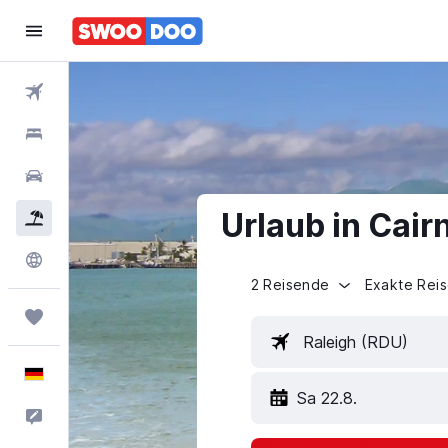
Flüge
Hotels
Mietwagen
Urlaub in Cair
Pauschalreisen
Explore
2 Reisende
Exakte Rei
Trips
Raleigh (RDU)
Deutsch
Sa 22.8.
Feedback