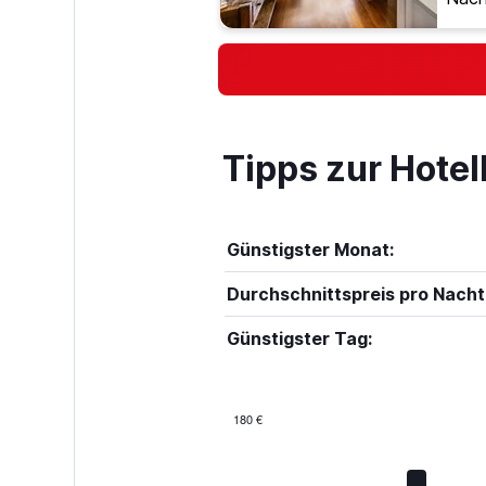
Tipps zur Hote
Günstigster Monat:
Durchschnittspreis pro Nacht
Günstigster Tag:
180 €
Bar
Chart
graphic.
chart
with