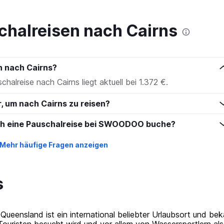
to
150.
chalreisen nach Cairns
n nach Cairns?
chalreise nach Cairns liegt aktuell bei 1.372 €.
r, um nach Cairns zu reisen?
ich eine Pauschalreise bei SWOODOO buche?
Mehr häufige Fragen anzeigen
s
Queensland ist ein international beliebter Urlaubsort und bek
 Touristen besucht wird und vor allem von Wassersportlern a