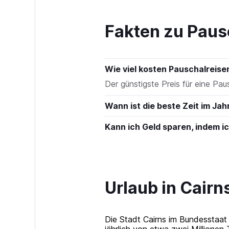
to
180.
Fakten zu Paus
Wie viel kosten Pauschalreise
Der günstigste Preis für eine Paus
Wann ist die beste Zeit im Jah
Kann ich Geld sparen, indem 
Urlaub in Cairn
Die Stadt Cairns im Bundesstaat 
jährlich von etwa zwei Millionen