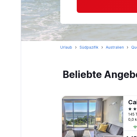
Urlaub
Südpazifik
Australien
Qu
Beliebte Angeb
Ca
4 S
145 
0,0 