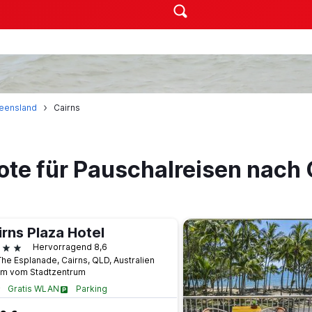
eensland
Cairns
ote für Pauschalreisen nach 
irns Plaza Hotel
terne
Hervorragend 8,6
The Esplanade, Cairns, QLD, Australien
km vom Stadtzentrum
Gratis WLAN
Parking
Flughafen-Shuttle