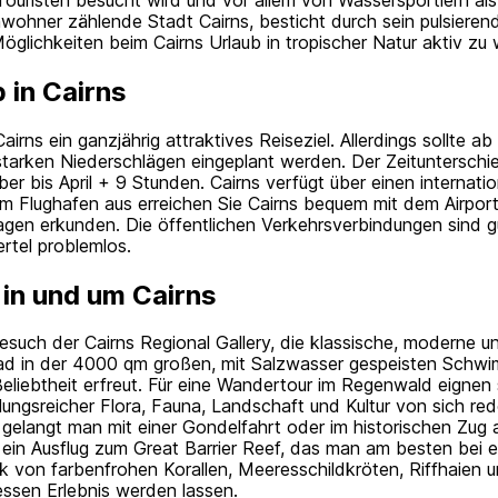
wohner zählende Stadt Cairns, besticht durch sein pulsieren
öglichkeiten beim Cairns Urlaub in tropischer Natur aktiv zu
b in Cairns
irns ein ganzjährig attraktives Reiseziel. Allerdings sollte a
 starken Niederschlägen eingeplant werden. Der Zeitunterschi
er bis April + 9 Stunden. Cairns verfügt über einen internati
Flughafen aus erreichen Sie Cairns bequem mit dem Airport 
gen erkunden. Die öffentlichen Verkehrsverbindungen sind 
ertel problemlos.
in und um Cairns
such der Cairns Regional Gallery, die klassische, moderne und
Bad in der 4000 qm großen, mit Salzwasser gespeisten Schw
Beliebtheit erfreut. Für eine Wandertour im Regenwald eignen 
ungsreicher Flora, Fauna, Landschaft und Kultur von sich re
gelangt man mit einer Gondelfahrt oder im historischen Zug 
 ein Ausflug zum Great Barrier Reef, das man am besten bei 
ck von farbenfrohen Korallen, Meeresschildkröten, Riffhaien
essen Erlebnis werden lassen.