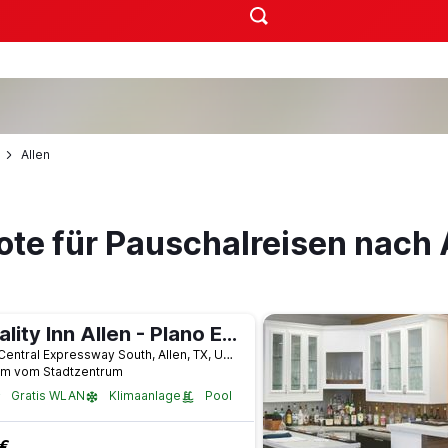
Allen
ote für Pauschalreisen nach 
Quality Inn Allen - Plano East
407 Central Expressway South, Allen, TX, USA
km vom Stadtzentrum
Gratis WLAN
Klimaanlage
Pool
 €