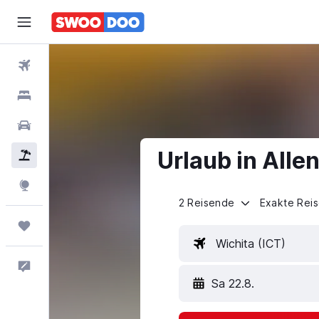
Flüge
Hotels
Mietwagen
Urlaub in Alle
Pauschalreisen
Explore
2 Reisende
Exakte Rei
Trips
Wichita (ICT)
Feedback
Sa 22.8.