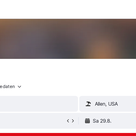
n
sedaten
Allen, USA
Sa 29.8.