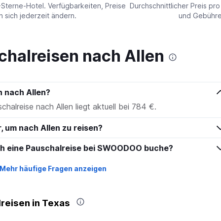
values.
-Sterne-Hotel. Verfügbarkeiten, Preise
Durchschnittlicher Preis pr
Range:
sich jederzeit ändern.
und Gebühren
0
to
150.
chalreisen nach Allen
n nach Allen?
chalreise nach Allen liegt aktuell bei 784 €.
r, um nach Allen zu reisen?
ich eine Pauschalreise bei SWOODOO buche?
Mehr häufige Fragen anzeigen
reisen in Texas