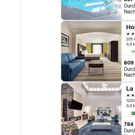
Durc
Nach
2 S
205 
0,0 
809
Durc
Nach
3 S
0,0 
784
Durc