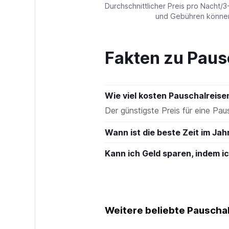
values.
Durchschnittlicher Preis pro Nacht/3
Range:
und Gebühren können 
0
to
180.
Fakten zu Paus
Wie viel kosten Pauschalreise
Der günstigste Preis für eine Paus
Wann ist die beste Zeit im Jah
Kann ich Geld sparen, indem 
Weitere beliebte Pauschal