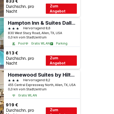
833 €
Durchschn. pro
Zum
Nacht
Angebot
Hampton Inn & Suites Dallas Allen
3 Sterne
Hervorragend 8,6
830 West Stacy Road, Allen, TX, USA
0,0 km vom Stadtzentrum
Pool
Gratis WLAN
Parking
813 €
Durchschn. pro
Zum
Nacht
Angebot
Homewood Suites by Hilton Dallas/Allen
3 Sterne
Hervorragend 8,2
455 Central Expressway North, Allen, TX, USA
0,0 km vom Stadtzentrum
Gratis WLAN
919 €
Durchschn. pro
Zum