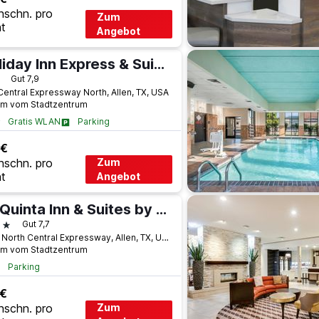
hschn. pro
Zum
t
Angebot
Holiday Inn Express & Suites Dallas Ne - Allen By IHG
terne
Gut 7,9
Central Expressway North, Allen, TX, USA
km vom Stadtzentrum
Gratis WLAN
Parking
 €
hschn. pro
Zum
t
Angebot
La Quinta Inn & Suites by Wyndham Allen at The Village
terne
Gut 7,7
1220 North Central Expressway, Allen, TX, USA
km vom Stadtzentrum
Parking
 €
hschn. pro
Zum