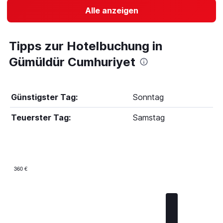
Alle anzeigen
Tipps zur Hotelbuchung in
Gümüldür Cumhuriyet
Günstigster Tag:
Sonntag
Teuerster Tag:
Samstag
360 €
Bar
Chart
graphic.
chart
with
7
bars.