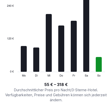
The
240 €
chart
has
1
X
axis
displaying
categories.
120 €
Range:
7
categories.
The
chart
has
1
0 €
Y
Mo
Di
Mi
Do
Fr
Sa
So
End
of
axis
interactive
55 € – 318 €
displaying
chart
values.
Durchschnittlicher Preis pro Nacht/3-Sterne-Hotel.
Range:
Verfügbarkeiten, Preise und Gebühren können sich jederzeit
0
ändern.
to
360.