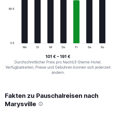
displaying
categories.
80 €
Range:
7
categories.
The
chart
has
1
0 €
Y
Mo
Di
Mi
Do
Fr
Sa
So
End
of
axis
interactive
101 € – 191 €
displaying
chart
values.
Durchschnittlicher Preis pro Nacht/3-Sterne-Hotel.
Range:
Verfügbarkeiten, Preise und Gebühren können sich jederzeit
0
ändern.
to
240.
Fakten zu Pauschalreisen nach
Marysville