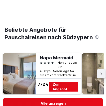
Beliebte Angebote für
Pauschalreisen nach Südzypern
Napa Mermaid Hotel & Suites
4 Sterne
Hervorragend
9,2
45 Kryou Nerou, Agia Napa, Zypern
0,0 km vom Stadtzentrum
772 €
Zum
Angebot
Alle anzeigen