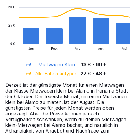
with
50 €
2
data
series.
25 €
The
chart
has
0 €
1
Jan
Feb.
Mrz
Apr.
Mai
End
of
X
interactive
axis
chart
Mietwagen Klein
13 € - 60 €
displaying
categories.
Alle Fahrzeugtypen
27 € - 48 €
Range:
14
Derzeit ist der günstigste Monat für einen Mietwagen
categories.
der Klasse Mietwagen klein bei Alamo in Panama Stadt
The
der Oktober. Der teuerste Monat, um einen Mietwagen
chart
klein bei Alamo zu mieten, ist der August. Die
has
günstigsten Preise für jeden Monat werden oben
1
angezeigt. Aber die Preise können je nach
Y
Verfügbarkeit schwanken, wenn du deinen Mietwagen
axis
klein-Mietwagen bei Alamo buchst, und natürlich in
displaying
Abhängigkeit von Angebot und Nachfrage zum
values.