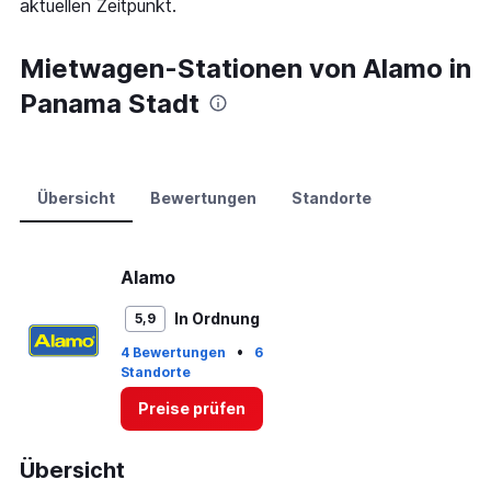
aktuellen Zeitpunkt.
Range:
0
to
Mietwagen-Stationen von Alamo in
75.
Panama Stadt
Übersicht
Bewertungen
Standorte
Alamo
In Ordnung
5,9
•
4 Bewertungen
6
Standorte
Preise prüfen
Übersicht