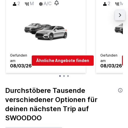
2
M
A/C
2
M
Gefunden
Gefunden
Ähnliche Angebote finden
am
am
08/03/26
08/03/26
Durchstöbere Tausende
verschiedener Optionen für
deinen nächsten Trip auf
SWOODOO