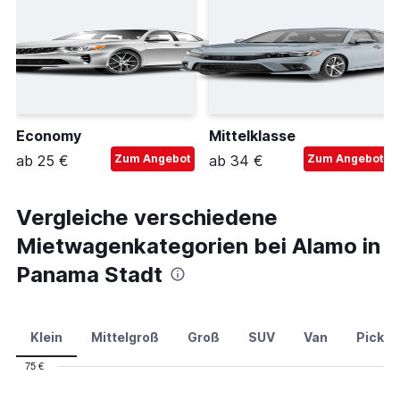
Economy
Mittelklasse
ab 25 €
Zum Angebot
ab 34 €
Zum Angebot
Vergleiche verschiedene
Mietwagenkategorien bei Alamo in
Panama Stadt
Klein
Mittelgroß
Groß
SUV
Van
Pick-u
75 €
Combination
Chart
graphic.
chart