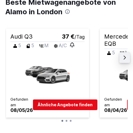
Beste Mietwagenangebote von
Alamo in London
Audi Q3
37 €
Mercedes
/Tag
EQB
5
5
M
A/C
5
M
Gefunden
Gefunden
Ähnliche Angebote finden
am
am
08/05/26
08/04/26