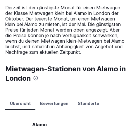
14
Derzeit ist der günstigste Monat für einen Mietwagen
categories.
der Klasse Mietwagen klein bei Alamo in London der
The
Oktober. Der teuerste Monat, um einen Mietwagen
chart
klein bei Alamo zu mieten, ist der Mai. Die günstigsten
has
Preise für jeden Monat werden oben angezeigt. Aber
1
die Preise können je nach Verfügbarkeit schwanken,
Y
wenn du deinen Mietwagen klein-Mietwagen bei Alamo
axis
buchst, und natürlich in Abhängigkeit von Angebot und
displaying
Nachfrage zum aktuellen Zeitpunkt.
values.
Range:
0
Mietwagen-Stationen von Alamo in
to
London
75.
Übersicht
Bewertungen
Standorte
Alamo