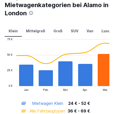
Mietwagenkategorien bei Alamo in
London
Klein
Mittelgroß
Groß
SUV
Van
Luxus
75 €
Combination
Chart
graphic.
chart
with
50 €
2
data
series.
25 €
The
chart
has
0 €
1
Jan
Feb.
Mrz
Apr.
Mai
End
of
X
interactive
axis
chart
Mietwagen Klein
24 € - 52 €
displaying
categories.
Alle Fahrzeugtypen
36 € - 69 €
Range: