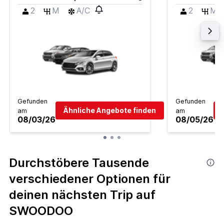
2
M
A/C
2
M
Gefunden
Gefunden
Ähnliche Angebote finden
am
am
08/03/26
08/05/26
Durchstöbere Tausende
verschiedener Optionen für
deinen nächsten Trip auf
SWOODOO