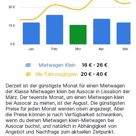
with
30 €
2
data
series.
15 €
The
chart
has
0 €
1
Jan
Feb.
Mrz
Apr.
Mai
End
of
X
interactive
axis
chart
Mietwagen Klein
16 € - 26 €
displaying
categories.
Alle Fahrzeugtypen
20 € - 40 €
Range:
14
Derzeit ist der günstigste Monat für einen Mietwagen
categories.
der Klasse Mietwagen klein bei Ausocar in Lissabon der
The
März. Der teuerste Monat, um einen Mietwagen klein
chart
bei Ausocar zu mieten, ist der August. Die günstigsten
has
Preise für jeden Monat werden oben angezeigt. Aber
1
die Preise können je nach Verfügbarkeit schwanken,
Y
wenn du deinen Mietwagen klein-Mietwagen bei
axis
Ausocar buchst, und natürlich in Abhängigkeit von
displaying
Angebot und Nachfrage zum aktuellen Zeitpunkt.
values.