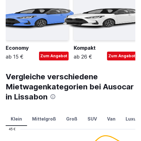
Economy
Kompakt
ab 15 €
Zum Angebot
ab 26 €
Zum Angebot
Vergleiche verschiedene
Mietwagenkategorien bei Ausocar
in Lissabon
Klein
Mittelgroß
Groß
SUV
Van
Luxus
45 €
Combination
Chart
graphic.
chart