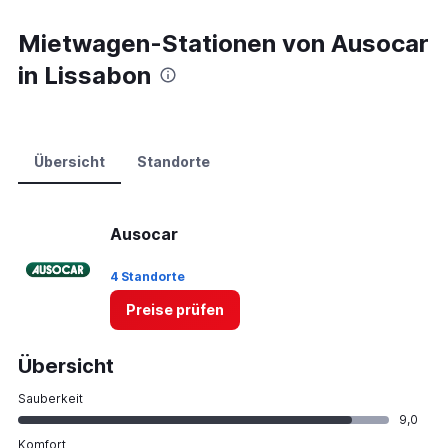
Range:
0
Mietwagen-Stationen von Ausocar
to
in Lissabon
45.
Übersicht
Standorte
Ausocar
4 Standorte
Preise prüfen
Übersicht
Sauberkeit
9,0
Komfort