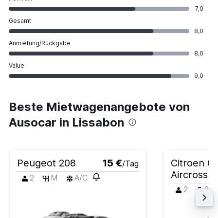
7,0
Gesamt
8,0
Anmietung/Rückgabe
8,0
Value
9,0
Beste Mietwagenangebote von
Ausocar in Lissabon
Peugeot 208
15 €
Citroen C
/Tag
Aircross
2
M
A/C
2
2