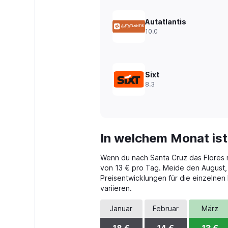
values.
Range:
Autatlantis
0
10.0
to
120.
Sixt
8.3
In welchem Monat ist
Wenn du nach Santa Cruz das Flores r
von 13 € pro Tag. Meide den August, 
Preisentwicklungen für die einzelne
variieren.
Januar
Februar
März