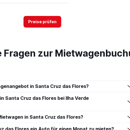
Preise prüfen
te Fragen zur Mietwagenbuch
L
Preise prüfen
agenangebot in Santa Cruz das Flores?
SP
Preise prüfen
in Santa Cruz das Flores bei Ilha Verde
ietwagen in Santa Cruz das Flores?
ruz das Flores ein Auto für einen Monat zu mieten?