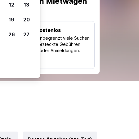
scheiden, um Mietwagen
12
13
19
20
Kostenlos
26
27
Trips
Nutze unbegrenzt viele Suchen
ohne versteckte Gebühren,
ch
Kosten oder Anmeldungen.
typ