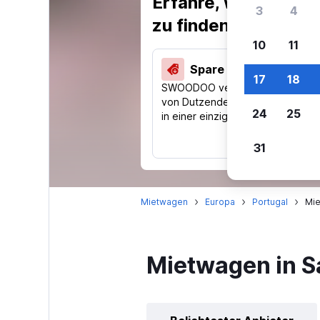
Erfahre, warum uns
3
4
zu finden.
10
11
Spare 40 % und mehr
17
18
SWOODOO vergleicht Preise
von Dutzenden Reise-Websites
24
25
in einer einzigen Suche.
31
Mietwagen
Europa
Portugal
Mie
Mietwagen in S