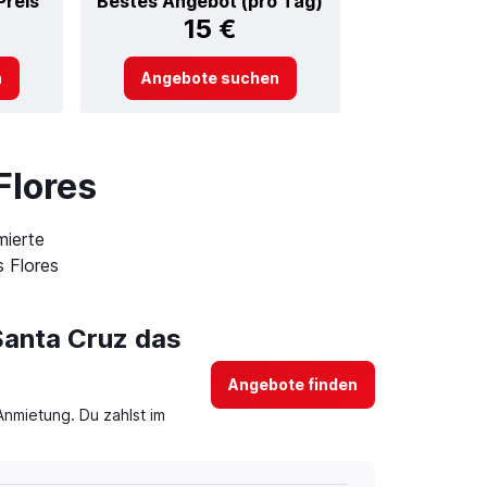
Preis
Bestes Angebot (pro Tag)
15 €
n
Angebote suchen
Flores
mierte
 Flores
 Santa Cruz das
Angebote finden
Anmietung. Du zahlst im