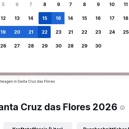
ere Reisenden sich für SWOODOO ent
5
6
7
8
9
7
8
9
10
11
12
13
14
15
16
14
15
16
17
18
Individuelle
Preisalarm
19
20
21
22
23
21
22
23
24
25
Anpassung von 
Lass dich benachrichtigen
,
Filtere deine
wenn Preise reduziert werden,
26
27
28
29
30
28
29
30
Mietwagenergebnisse na
um kein tolles Angebot zu
Anbieter, Preis, Fahrzeug
verpassen.
und mehr.
twagen in Santa Cruz das Flores
anta Cruz das Flores 2026