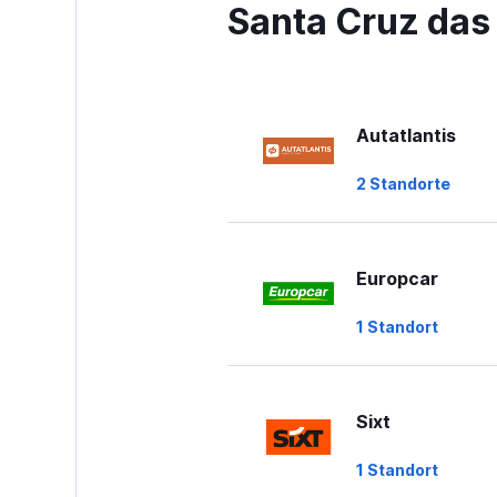
has
Santa Cruz das
1
Y
axis
displaying
values.
Range:
Autatlantis
0
to
2 Standorte
60.
Europcar
1 Standort
Sixt
1 Standort