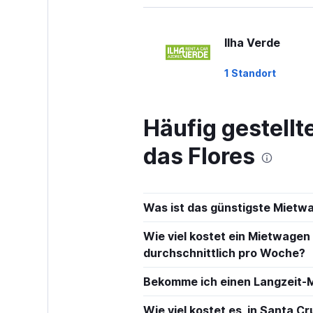
Ilha Verde
1 Standort
Häufig gestell
ADDCAR RENTA
das Flores
1 Standort
Was ist das günstigste Mietw
Goldcar Rental 
Wie viel kostet ein Mietwagen 
durchschnittlich pro Woche?
1 Standort
Bekomme ich einen Langzeit-M
Wie viel kostet es, in Santa C