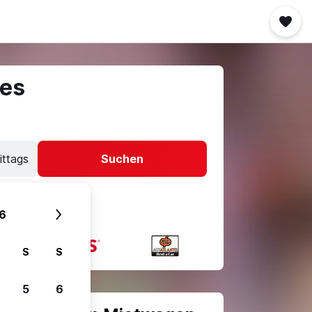
res
ittags
Suchen
6
S
S
5
6