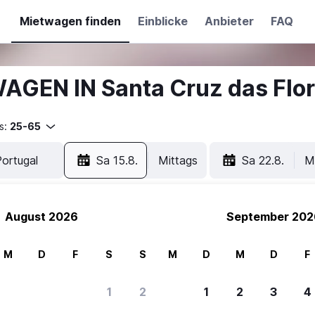
Mietwagen finden
Einblicke
Anbieter
FAQ
AGEN IN Santa Cruz das Flo
s:
25-65
Sa 15.8.
Mittags
Sa 22.8.
M
August 2026
September 202
M
D
F
S
S
M
D
M
D
F
1
2
1
2
3
4