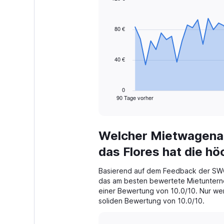
Chart
Chart
graphic.
with
91
80 €
data
points.
40 €
The
chart
has
1
0
90 Tage vorher
X
End
of
axis
interactive
displaying
chart
categories.
Welcher Mietwagenan
Range:
91
das Flores hat die 
categories.
The
Basierend auf dem Feedback der SWO
chart
das am besten bewertete Mietunterne
has
einer Bewertung von 10.0/10. Nur weni
1
soliden Bewertung von 10.0/10.
Y
axis
displaying