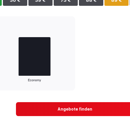
36 €
39 €
73 €
88 €
89 €
Economy
Angebote finden