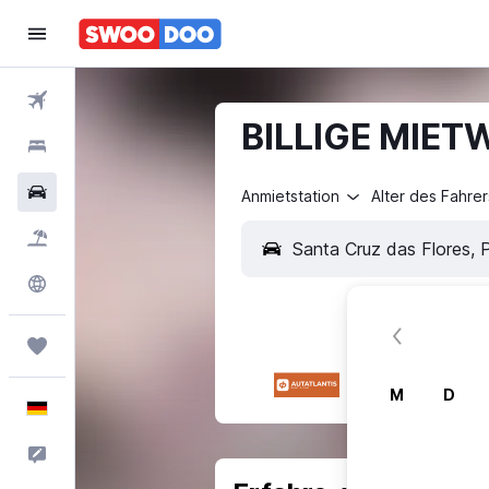
Flüge
BILLIGE MIETW
Hotels
Mietwagen
Anmietstation
Alter des Fahrer
Pauschalreisen
Explore
Trips
M
D
Deutsch
Feedback