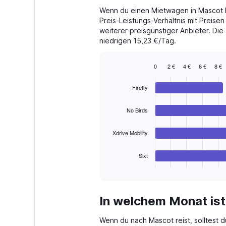
The
Wenn du einen Mietwagen in Mascot bu
chart
Preis-Leistungs-Verhältnis mit Preisen
has
weiterer preisgünstiger Anbieter. Die
1
niedrigen 15,23 €/Tag.
Y
axis
displaying
0
2 €
4 €
6 €
8 €
values.
Bar
Chart
Range:
graphic.
chart
Firefly
with
0
4
to
bars.
180.
No Birds
The
Xdrive Mobility
chart
has
1
Sixt
X
End
of
axis
interactive
displaying
chart
categories.
In welchem Monat ist
Range:
4
Wenn du nach Mascot reist, solltest 
categories.