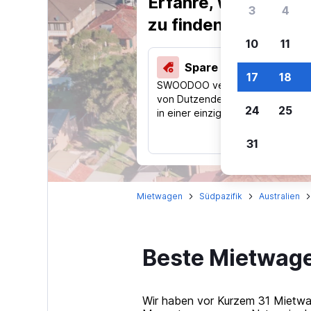
Erfahre, warum uns
3
4
zu finden.
10
11
Spare 40 % und mehr
17
18
SWOODOO vergleicht Preise
von Dutzenden Reise-Websites
24
25
in einer einzigen Suche.
31
Mietwagen
Südpazifik
Australien
Beste Mietwage
Wir haben vor Kurzem 31 Mietwag