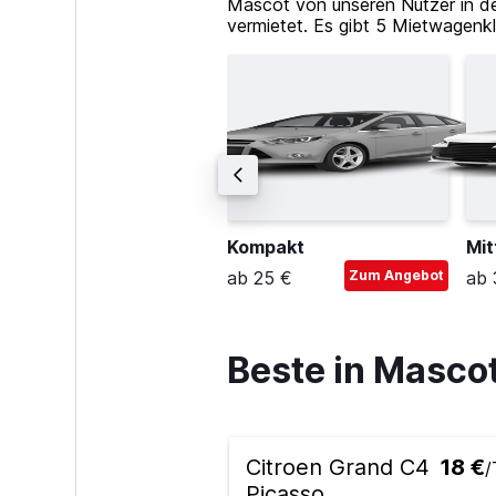
Mascot von unseren Nutzer in d
vermietet. Es gibt 5 Mietwagenkl
remium SUV
Kompakt
Mit
b 60 €
Zum Angebot
ab 25 €
Zum Angebot
ab 
Beste in Masc
Citroen Grand C4
18 €
/
Picasso