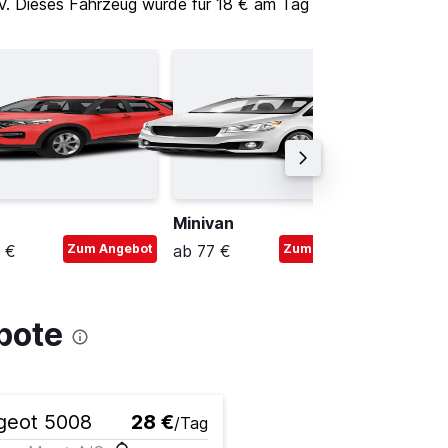
V. Dieses Fahrzeug wurde für 18 € am Tag
Minivan
Oberkl
 €
Zum Angebot
ab 77 €
Zum Angebot
ab 75 €
bote
geot 5008
28 €
/Tag