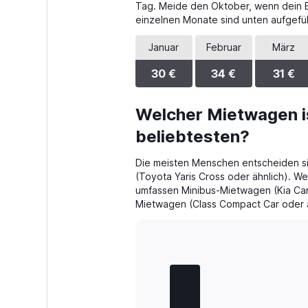
The
Tag. Meide den Oktober, wenn dein Bu
chart
einzelnen Monate sind unten aufgefüh
has
1
Januar
Februar
März
Y
axis
30 €
34 €
31 €
displaying
values.
Range:
Welcher Mietwagen i
0
beliebtesten?
to
22.
Die meisten Menschen entscheiden s
(Toyota Yaris Cross oder ähnlich). W
umfassen Minibus-Mietwagen (Kia Car
Mietwagen (Class Compact Car oder ä
Bar
Chart
graphic.
chart
with
5
bars.