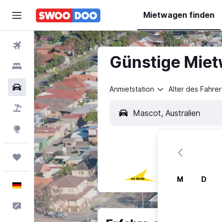
Mietwagen finden
Flüge
Günstige Miet
Hotels
Mietwagen
Anmietstation
Alter des Fahrer
Pauschalreisen
Explore
Trips
M
D
Deutsch
Feedback