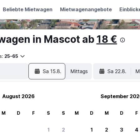
Beliebte Mietwagen
Mietwagenangebote
Einblick
wagen in Mascot ab
18 €
s:
25-65
Sa 15.8.
Mittags
Sa 22.8.
M
August 2026
September 202
M
D
F
S
S
M
D
M
D
F
1
2
1
2
3
4