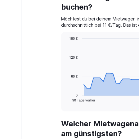
buchen?
Möchtest du bei deinem Mietwagen in
durchschnittlich bei 11 €/Tag. Das is
180 €
Chart
Chart
graphic.
with
91
120 €
data
points.
60 €
The
chart
has
1
0
90 Tage vorher
X
End
of
axis
interactive
displaying
chart
categories.
Welcher Mietwagenan
Range:
91
am günstigsten?
categories.