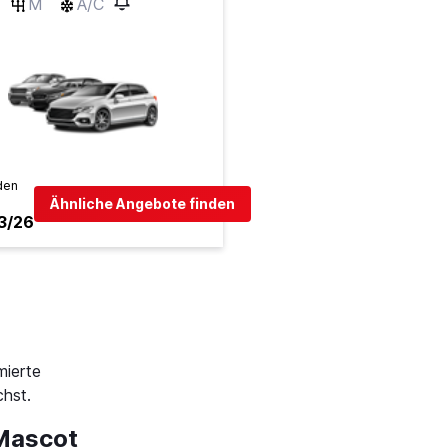
M
A/C
den
Ähnliche Angebote finden
3/26
mierte
hst.
 Mascot