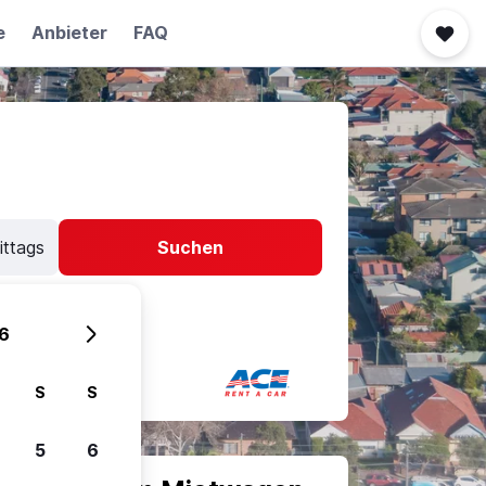
e
Anbieter
FAQ
ittags
Suchen
6
S
S
5
6