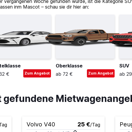
er vergangenen Woche gefunden wurde, ist die Kategorie SU
assen inm Mascot – schau sie dir hier an:
telklasse
Oberklasse
SUV
32 €
Zum Angebot
ab 72 €
Zum Angebot
ab 29
ot gefundene Mietwagenange
Volvo V40
25 €
Peu
Tag
/Tag