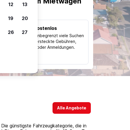
scheiden, um Mietwagen
12
13
19
20
Kostenlos
26
27
Trips
Nutze unbegrenzt viele Suchen
ohne versteckte Gebühren,
ch
Kosten oder Anmeldungen.
typ
Alle Angebote
ie günstigste Fahrzeugkategorie, die in