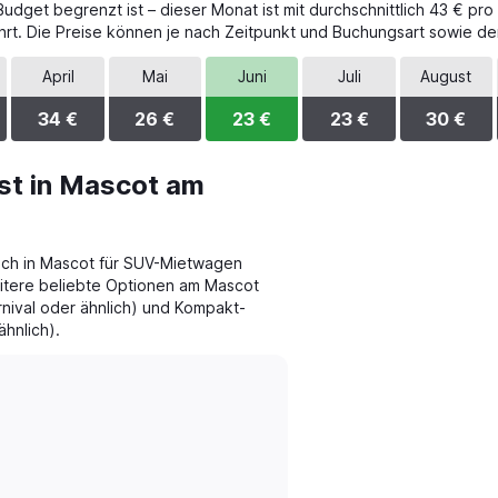
dget begrenzt ist – dieser Monat ist mit durchschnittlich 43 € pro
rt. Die Preise können je nach Zeitpunkt und Buchungsart sowie de
April
Mai
Juni
Juli
August
34 €
26 €
23 €
23 €
30 €
st in Mascot am
ich in Mascot für SUV-Mietwagen
eitere beliebte Optionen am Mascot
nival oder ähnlich) und Kompakt-
hnlich).