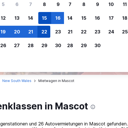
ere Reisenden sich für SWOODOO ent
5
6
7
8
9
7
8
9
10
11
12
13
14
15
16
14
15
16
17
18
Individuelle
Preisalarm
19
20
21
22
23
21
22
23
24
25
Anpassung von 
Lass dich benachrichtigen
,
Filtere deine
wenn Preise reduziert werden,
26
27
28
29
30
28
29
30
Mietwagenergebnisse na
um kein tolles Angebot zu
Anbieter, Preis, Fahrzeug
verpassen.
und mehr.
New South Wales
Mietwagen in Mascot
nklassen in Mascot
enstationen und 26 Autovermietungen in Mascot gefunden. D