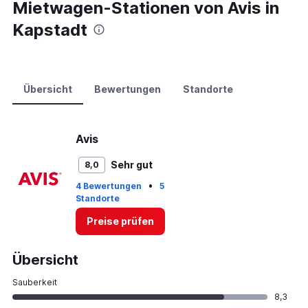
0
Mietwagen-Stationen von Avis in
to
Kapstadt
60.
Übersicht
Bewertungen
Standorte
Avis
Sehr gut
8,0
•
4 Bewertungen
5
Standorte
Preise prüfen
Übersicht
Sauberkeit
8,3