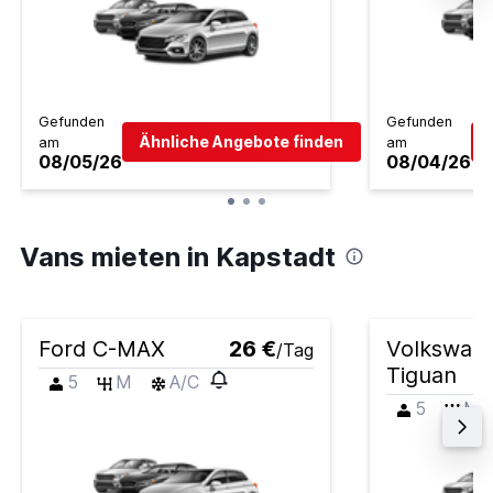
Gefunden
Gefunden
Ähnliche Angebote finden
am
am
08/05/26
08/04/26
Vans mieten in Kapstadt
Ford C-MAX
26 €
Volkswag
/Tag
Tiguan
5
M
A/C
5
M