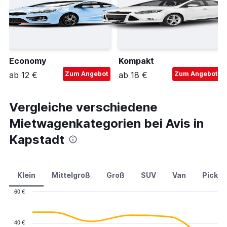
Economy
Kompakt
ab 12 €
Zum Angebot
ab 18 €
Zum Angebot
Vergleiche verschiedene
Mietwagenkategorien bei Avis in
Kapstadt
Klein
Mittelgroß
Groß
SUV
Van
Pick-u
60 €
Combination
Chart
graphic.
chart
with
40 €
2