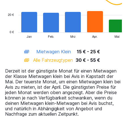
data
series.
20 €
The
chart
has
0 €
1
Jan
Feb.
Mrz
Apr.
Mai
End
of
X
interactive
axis
chart
Mietwagen Klein
15 € - 25 €
displaying
categories.
Alle Fahrzeugtypen
30 € - 55 €
Range:
14
Derzeit ist der günstigste Monat für einen Mietwagen
categories.
der Klasse Mietwagen klein bei Avis in Kapstadt der
The
Mai. Der teuerste Monat, um einen Mietwagen klein bei
chart
Avis zu mieten, ist der April. Die günstigsten Preise für
has
jeden Monat werden oben angezeigt. Aber die Preise
1
können je nach Verfügbarkeit schwanken, wenn du
Y
deinen Mietwagen klein-Mietwagen bei Avis buchst,
axis
und natürlich in Abhängigkeit von Angebot und
displaying
Nachfrage zum aktuellen Zeitpunkt.
values.
Range: