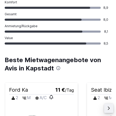
Komfort
8,9
Gesamt
8,0
Anmietung/Rückgabe
8,1
Value
8,5
Beste Mietwagenangebote von
Avis in Kapstadt
Ford Ka
11 €
Seat Ibiza
/Tag
2
M
A/C
2
M