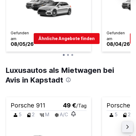
Gefunden
Gefunden
Ähnliche Angebote finden
am
am
08/05/26
08/04/26
Luxusautos als Mietwagen bei
Avis in Kapstadt
Porsche 911
49 €
Porsche 9
/Tag
5
2
M
A/C
5
2