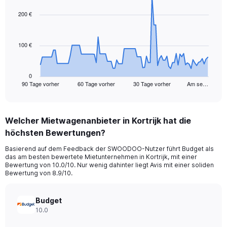
graphic.
with
91
200 €
data
points.
100 €
The
chart
has
1
0
90 Tage vorher
60 Tage vorher
30 Tage vorher
Am se…
X
End
of
axis
interactive
displaying
chart
categories.
Welcher Mietwagenanbieter in Kortrijk hat die
Range:
höchsten Bewertungen?
91
categories.
Basierend auf dem Feedback der SWOODOO-Nutzer führt Budget als
The
das am besten bewertete Mietunternehmen in Kortrijk, mit einer
chart
Bewertung von 10.0/10. Nur wenig dahinter liegt Avis mit einer soliden
has
Bewertung von 8.9/10.
1
Y
axis
Budget
displaying
10.0
values.