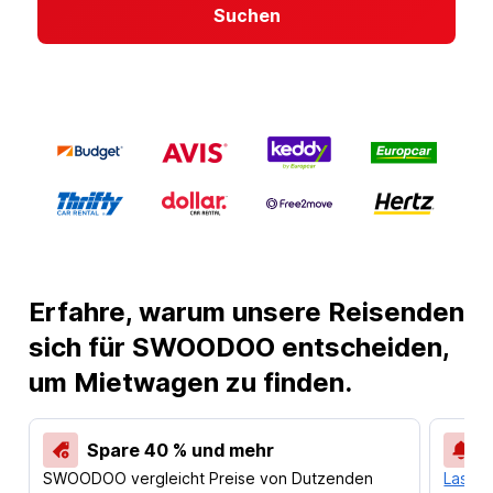
Suchen
Erfahre, warum unsere Reisenden
sich für SWOODOO entscheiden,
um Mietwagen zu finden.
Spare 40 % und mehr
SWOODOO vergleicht Preise von Dutzenden
Lass d