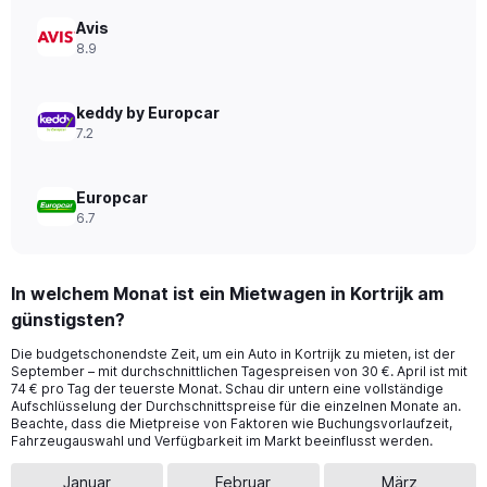
Range:
0
Avis
to
8.9
300.
keddy by Europcar
7.2
Europcar
6.7
In welchem Monat ist ein Mietwagen in Kortrijk am
günstigsten?
Die budgetschonendste Zeit, um ein Auto in Kortrijk zu mieten, ist der
September – mit durchschnittlichen Tagespreisen von 30 €. April ist mit
74 € pro Tag der teuerste Monat. Schau dir untern eine vollständige
Aufschlüsselung der Durchschnittspreise für die einzelnen Monate an.
Beachte, dass die Mietpreise von Faktoren wie Buchungsvorlaufzeit,
Fahrzeugauswahl und Verfügbarkeit im Markt beeinflusst werden.
Januar
Februar
März