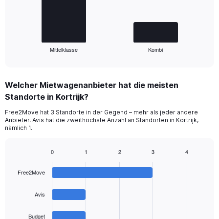
The
chart
has
1
Mittelklasse
Kombi
X
End
of
axis
interactive
displaying
chart
categories.
Welcher Mietwagenanbieter hat die meisten
Range:
Standorte in Kortrijk?
2
categories.
Free2Move hat 3 Standorte in der Gegend – mehr als jeder andere
The
Anbieter. Avis hat die zweithöchste Anzahl an Standorten in Kortrijk,
chart
nämlich 1.
has
1
0
1
2
3
4
Y
Bar
Chart
axis
graphic.
chart
displaying
Free2Move
with
values.
4
Range:
bars.
Avis
0
to
The
Budget
90.
chart