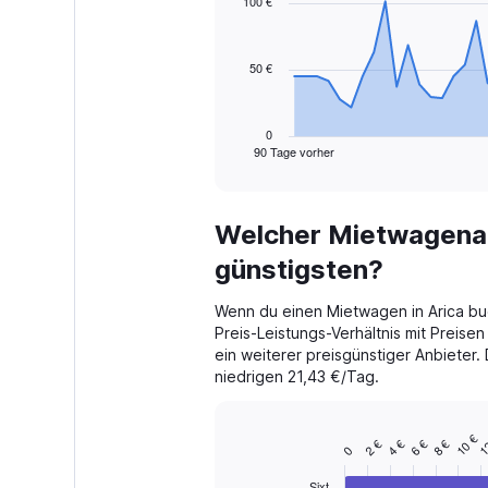
100 €
data
points.
50 €
The
chart
has
1
0
90 Tage vorher
X
End
of
axis
interactive
displaying
chart
categories.
Welcher Mietwagenanb
Range:
91
günstigsten?
categories.
The
Wenn du einen Mietwagen in Arica buc
chart
Preis-Leistungs-Verhältnis mit Preisen
has
ein weiterer preisgünstiger Anbieter.
1
niedrigen 21,43 €/Tag.
Y
axis
displaying
10 €
1
values.
2 €
4 €
6 €
8 €
Bar
Chart
0
Range:
graphic.
chart
with
0
Sixt