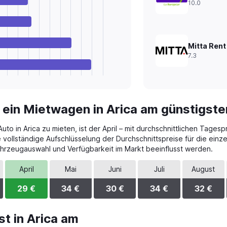
10.0
Mitta Rent
7.3
 ein Mietwagen in Arica am günstigste
to in Arica zu mieten, ist der April – mit durchschnittlichen Tages
e vollständige Aufschlüsselung der Durchschnittspreise für die ein
ahrzeugauswahl und Verfügbarkeit im Markt beeinflusst werden.
April
Mai
Juni
Juli
August
29 €
34 €
30 €
34 €
32 €
t in Arica am