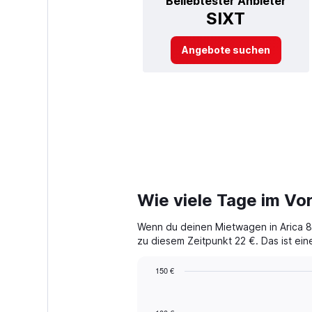
Beliebtester Anbieter
SIXT
Angebote suchen
Wie viele Tage im Vor
Wenn du deinen Mietwagen in Arica 85
zu diesem Zeitpunkt 22 €. Das ist ein
150 €
Chart
Chart
graphic.
with
91