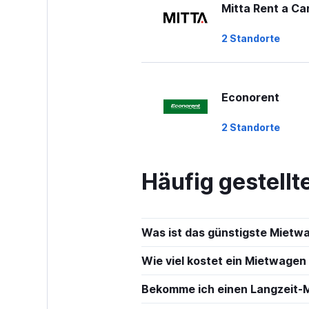
Mitta Rent a Ca
2 Standorte
Econorent
2 Standorte
Häufig gestell
Sixt
1 Standort
Was ist das günstigste Mietw
Wie viel kostet ein Mietwagen 
Routes Car & T
Bekomme ich einen Langzeit-M
Rentals