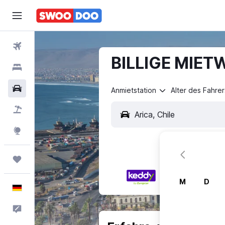
Flüge
BILLIGE MIETW
Hotels
Mietwagen
Anmietstation
Alter des Fahrer
Pauschalreisen
Explore
Trips
M
D
Deutsch
Feedback