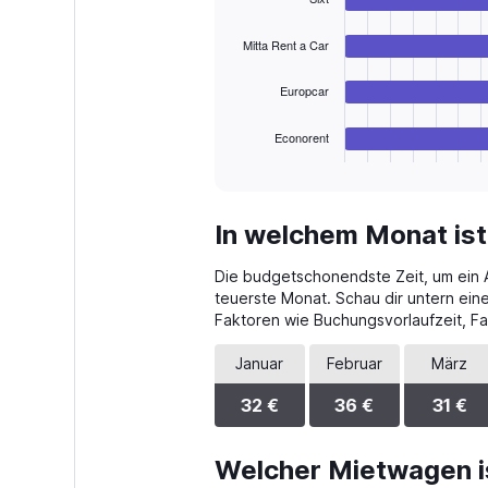
4
to
bars.
150.
Mitta Rent a Car
The
chart
Europcar
has
1
Econorent
X
End
of
axis
interactive
displaying
chart
categories.
In welchem Monat ist
Range:
4
Die budgetschonendste Zeit, um ein Au
categories.
The
teuerste Monat. Schau dir untern ein
chart
Faktoren wie Buchungsvorlaufzeit, F
has
1
Januar
Februar
März
Y
axis
32 €
36 €
31 €
displaying
values.
Range:
Welcher Mietwagen is
0