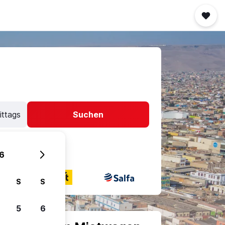
ittags
Suchen
6
S
S
5
6