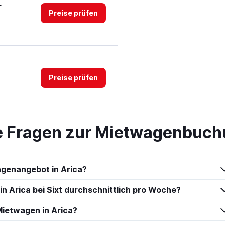
r
Preise prüfen
Preise prüfen
te Fragen zur Mietwagenbuchu
Preise prüfen
agenangebot in Arica?
in Arica bei Sixt durchschnittlich pro Woche?
ruck
ietwagen in Arica?
Preise prüfen