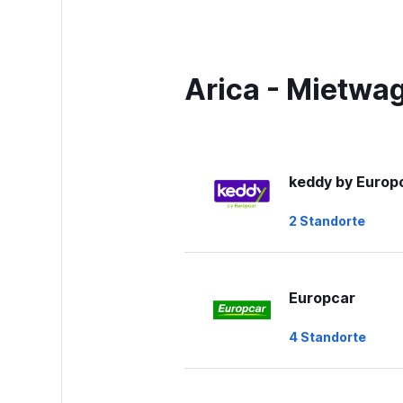
5
categories.
The
chart
has
Arica - Mietwa
1
Y
axis
displaying
values.
Range:
keddy by Europ
0
to
2 Standorte
60.
Europcar
4 Standorte