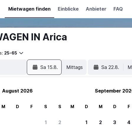
Mietwagen finden
Einblicke
Anbieter
FAQ
AGEN IN Arica
s:
25-65
Sa 15.8.
Mittags
Sa 22.8.
M
August 2026
September 202
M
D
F
S
S
M
D
M
D
F
1
2
1
2
3
4