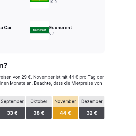
10.0
 a Car
Econorent
6.4
n?
preisen von 29 €. November ist mit 44 € pro Tag der
zelnen Monate an. Beachte, dass die Mietpreise von
September
Oktober
November
Dezember
33 €
38 €
44 €
32 €