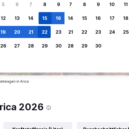
ere Reisenden sich für SWOODOO ent
5
6
7
8
9
7
8
9
10
11
12
13
14
15
16
14
15
16
17
18
Individuelle
Preisalarm
19
20
21
22
23
21
22
23
24
25
Anpassung von 
Lass dich benachrichtigen
,
Filtere deine
wenn Preise reduziert werden,
26
27
28
29
30
28
29
30
Mietwagenergebnisse na
um kein tolles Angebot zu
Anbieter, Preis, Fahrzeug
verpassen.
und mehr.
etwagen in Arica
rica 2026