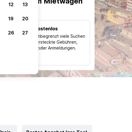
scheiden, um Mietwagen
12
13
19
20
Kostenlos
26
27
Trips
Nutze unbegrenzt viele Suchen
ohne versteckte Gebühren,
ch
Kosten oder Anmeldungen.
typ