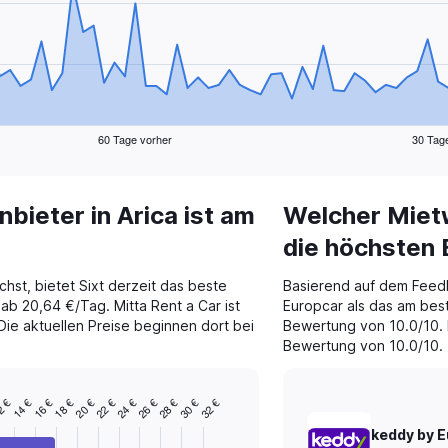
60 Tage vorher
30 Tag
ieter in Arica ist am
Welcher Mietw
die höchsten
hst, bietet Sixt derzeit das beste
Basierend auf dem Fee
 ab 20,64 €/Tag. Mitta Rent a Car ist
Europcar als das am bes
 Die aktuellen Preise beginnen dort bei
Bewertung von 10.0/10. N
Bewertung von 10.0/10.
2 €
14 €
16 €
18 €
20 €
22 €
24 €
26 €
28 €
30 €
32 €
keddy by 