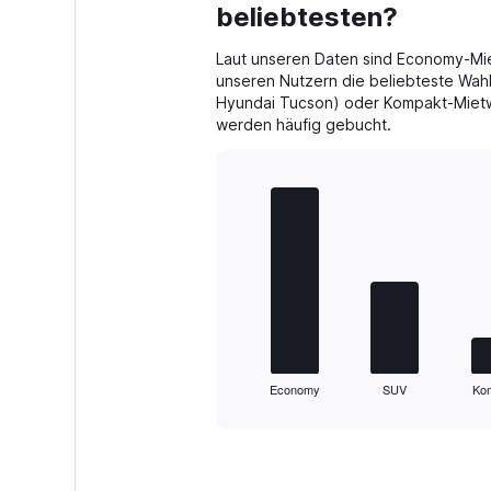
beliebtesten?
to
32.
Laut unseren Daten sind Economy-Mie
unseren Nutzern die beliebteste Wah
Hyundai Tucson) oder Kompakt-Mietw
werden häufig gebucht.
Bar
Chart
graphic.
chart
with
5
bars.
The
chart
has
1
Economy
SUV
Ko
X
End
of
axis
interactive
displaying
chart
categories.
Range: